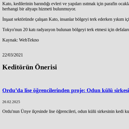
Kato, kedilerinin barındığı evleri ve yapıları ısıtmak için parafin ocak
herhangi bir altyapı hizmeti bulunmuyor.
İnşaat sektöründe çalışan Kato, insanlar bölgeyi terk ederken yıkım içi
Tokyo'nun 20 katı radyasyon bulunan bölgeyi terk etmesi için defalar
Kaynak: WebTekno
22/03/2021
Keditörün Önerisi
Ordu’da lise öğrencilerinden proje: Odun külü sirkes
26.02.2025
Ordu'nun Ünye ilçesinde lise öğrencileri, odun külü sirkesinin kedi k