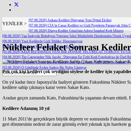
[07.08.2026] Ankara Kedileri Dünyanın Yeni Dijital Elçileri
YENİLER >
[07.08.2026] CIA’in Casus Kedileri ve Gizli Projelerin Paranoyak Altın Ç
[07.08.2026] Dünya Kediler Günü'nün Adresi İstanbul Kedi Müzesi
[06.08.2026] Van İpekyolu Belediyesi Veteriner İşleri Müdürlüğü Ekiplerinden Örnek Uygu
[06.08.2026] Yaşlı Kedilerde Gizli Tehlike: Hipertansiyon
Nükleer Felaket Sonrası Kedil
[05.08.2026] Bir Hayat Kurtarmak Bir Hayat Kurtarmaktır
[05.08.2026] KEDİ REFAHINDA YENİ BİR DÖNEM: SECURECAT TÜRKİYE’YE G
[04.08.2026] The Catographer Nils Jacobi : Dünyanın En Ünlü Kedi Fotoğrafçısı ile Özel Rö
[03.08.2026] Kedilerde Kronik Böbrek Hastalığında Yeni Dönem: IRIS 2026 Gerçekten Neyi
[03.08.2026] O Gittiğinde Evden Sadece Bir Nefes Gitmiyor
Pek çok kişi kedileri çok sevdiğini söylese de kediler için yapabil
On yıl kadar önce Japonya'da faaliyet gösteren Fukushima Nükleer Sant
kedilere sahip çıkmaya karar veren Sakae Kato.
Aradan geçen zamanda Kato, Fukushima'da yaşamını devam ettirdi. Bu
Kedilere Adanmış 10 yıl
11 Mart 2011'de gerçekleşen büyük deprem ve sonrasında Fukushima sant
geri dönmesinin nedeni de zarar görmüş evleri yıkmak için harekete ge