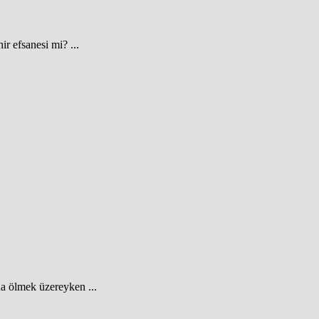
r efsanesi mi? ...
da ölmek üzereyken ...