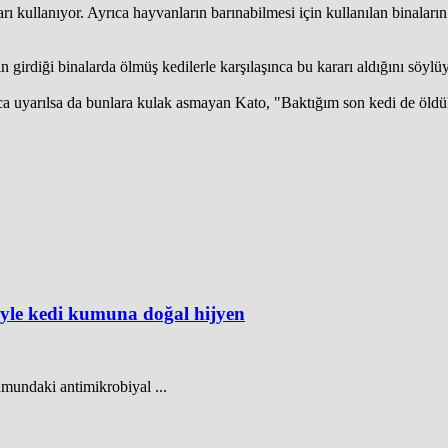
ları kullanıyor. Ayrıca hayvanların barınabilmesi için kullanılan binalar
n girdiği binalarda ölmüş kedilerle karşılaşınca bu kararı aldığını söylüy
ca uyarılsa da bunlara kulak asmayan Kato, "Baktığım son kedi de öldü
iyle kedi kumuna doğal hijyen
umundaki antimikrobiyal ...