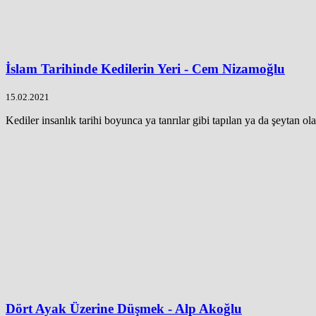
İslam Tarihinde Kedilerin Yeri - Cem Nizamoğlu
15.02.2021
Kediler insanlık tarihi boyunca ya tanrılar gibi tapılan ya da şeytan ola
Dört Ayak Üzerine Düşmek - Alp Akoğlu