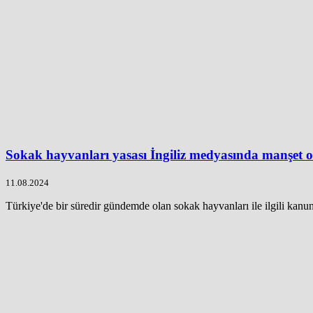
Sokak hayvanları yasası İngiliz medyasında manşet 
11.08.2024
Türkiye'de bir süredir gündemde olan sokak hayvanları ile ilgili kanun t