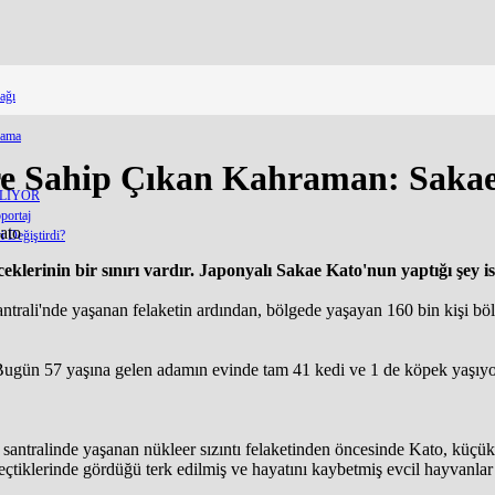
ağı
lama
ere Sahip Çıkan Kahraman: Saka
ELİYOR
portaj
 Değiştirdi?
eceklerinin bir sınırı vardır. Japonyalı Sakae Kato'nun yaptığı şey i
rali'nde yaşanan felaketin ardından, bölgede yaşayan 160 bin kişi bölge
gün 57 yaşına gelen adamın evinde tam 41 kedi ve 1 de köpek yaşıyor
ralinde yaşanan nükleer sızıntı felaketinden öncesinde Kato, küçük bir
çtiklerinde gördüğü terk edilmiş ve hayatını kaybetmiş evcil hayvanlar