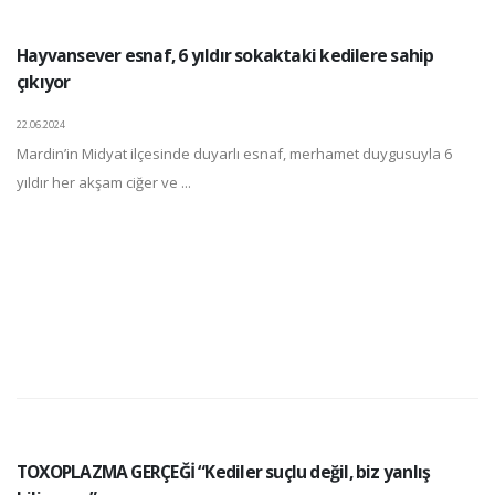
Hayvansever esnaf, 6 yıldır sokaktaki kedilere sahip
çıkıyor
22.06.2024
Mardin’in Midyat ilçesinde duyarlı esnaf, merhamet duygusuyla 6
yıldır her akşam ciğer ve ...
TOXOPLAZMA GERÇEĞİ “Kediler suçlu değil, biz yanlış