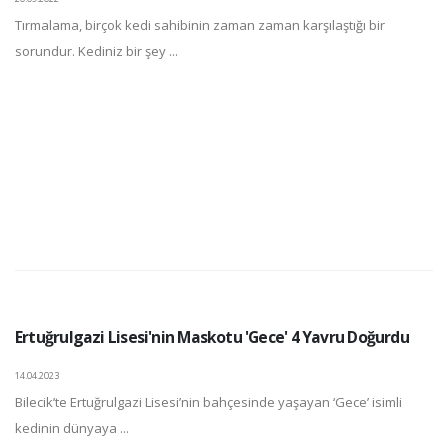
Tırmalama, birçok kedi sahibinin zaman zaman karşılaştığı bir
sorundur. Kediniz bir şey ...
Ertuğrulgazi Lisesi'nin Maskotu 'Gece' 4 Yavru Doğurdu
14.04.2023
Bilecik’te Ertuğrulgazi Lisesi’nin bahçesinde yaşayan ‘Gece’ isimli
kedinin dünyaya ...