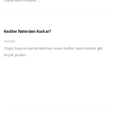
sokak kedisi öldüren ...
Kediler Nelerden Korkar?
16.03.2022
Özgür, başına buyruk takılmayı seven kediler, tıpkı insanlar gibi
birçok şeyden ...