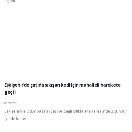
Egmont ...
Eskişehir’de çatıda sıkışan kedi için mahalleli harekete
geçti
07.09.2024
Eskişehir’de Odunpazarı ilçesine bağlı İstiklal Mahallesi’nde 2 gündür
çatıda kalan ...