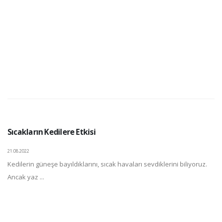
Sıcakların Kedilere Etkisi
21.08.2022
Kedilerin güneşe bayıldıklarını, sıcak havaları sevdiklerini biliyoruz.
Ancak yaz ...