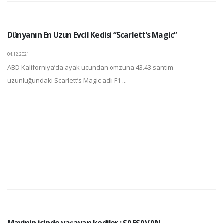
Dünyanın En Uzun Evcil Kedisi “Scarlett’s Magic”
04.12.2021
ABD Kaliforniya’da ayak ucundan omzuna 43.43 santim
uzunluğundaki Scarlett’s Magic adlı F1 ...
Mavinin içinde yaşayan kediler : ŞAFŞAVAN