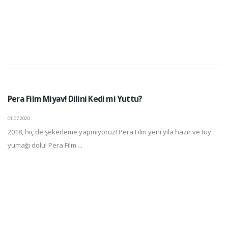
Pera Film Miyav! Dilini Kedi mi Yuttu?
01.07.2020
2018, hiç de şekerleme yapmıyoruz! Pera Film yeni yıla hazır ve tüy
yumağı dolu! Pera Film ...