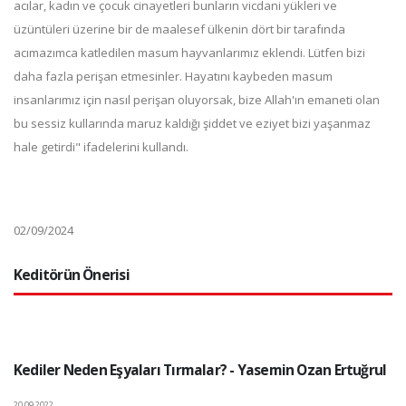
acılar, kadın ve çocuk cinayetleri bunların vicdani yükleri ve
üzüntüleri üzerine bir de maalesef ülkenin dört bir tarafında
acımazımca katledilen masum hayvanlarımız eklendi. Lütfen bizi
daha fazla perişan etmesinler. Hayatını kaybeden masum
insanlarımız için nasıl perişan oluyorsak, bize Allah'ın emaneti olan
bu sessiz kullarında maruz kaldığı şiddet ve eziyet bizi yaşanmaz
hale getirdi" ifadelerini kullandı.
02/09/2024
Keditörün Önerisi
Kediler Neden Eşyaları Tırmalar? - Yasemin Ozan Ertuğrul
20.09.2022