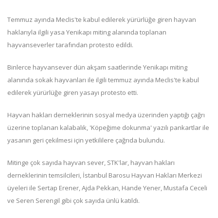
Temmuz ayında Meclis'te kabul edilerek yürürlüğe giren hayvan
haklarıyla ilgili yasa Yenikapı miting alanında toplanan
hayvanseverler tarafından protesto edildi.
Binlerce hayvansever dün akşam saatlerinde Yenikapı miting
alanında sokak hayvanları ile ilgili temmuz ayında Meclis'te kabul
edilerek yürürlüğe giren yasayı protesto etti.
Hayvan hakları derneklerinin sosyal medya üzerinden yaptığı çağrı
üzerine toplanan kalabalık, 'Köpeğime dokunma' yazılı pankartlar ile
yasanın geri çekilmesi için yetkililere çağrıda bulundu.
Mitinge çok sayıda hayvan sever, STK'lar, hayvan hakları
derneklerinin temsilcileri, İstanbul Barosu Hayvan Hakları Merkezi
üyeleri ile Sertap Erener, Ajda Pekkan, Hande Yener, Mustafa Ceceli
ve Seren Serengil gibi çok sayıda ünlü katıldı.