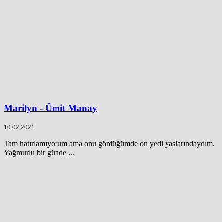
Marilyn - Ümit Manay
10.02.2021
Tam hatırlamıyorum ama onu gördüğümde on yedi yașlarındaydım.
Yağmurlu bir günde ...