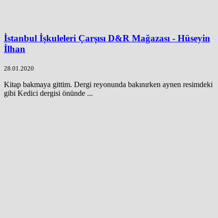
İstanbul İşkuleleri Çarşısı D&R Mağazası - Hüseyin
İlhan
28.01.2020
Kitap bakmaya gittim. Dergi reyonunda bakınırken aynen resimdeki
gibi Kedici dergisi önünde ...