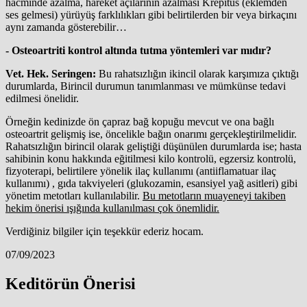
hacminde azalma, hareket açılarının azalması Krepitus (eklemden
ses gelmesi) yürüyüş farklılıkları gibi belirtilerden bir veya birkaçını
aynı zamanda gösterebilir…
- Osteoartriti kontrol altında tutma yöntemleri var mıdır?
Vet. Hek. Seringen:
Bu rahatsızlığın ikincil olarak karşımıza çıktığı
durumlarda, Birincil durumun tanımlanması ve mümkünse tedavi
edilmesi önelidir.
Örneğin kedinizde ön çapraz bağ kopuğu mevcut ve ona bağlı
osteoartrit gelişmiş ise, öncelikle bağın onarımı gerçekleştirilmelidir.
Rahatsızlığın birincil olarak geliştiği düşünülen durumlarda ise; hasta
sahibinin konu hakkında eğitilmesi kilo kontrolü, egzersiz kontrolü,
fizyoterapi, belirtilere yönelik ilaç kullanımı (antiiflamatuar ilaç
kullanımı) , gıda takviyeleri (glukozamin, esansiyel yağ asitleri) gibi
yönetim metotları kullanılabilir.
Bu metotların muayeneyi takiben
hekim önerisi ışığında kullanılması çok önemlidir.
Verdiğiniz bilgiler için teşekkür ederiz hocam.
07/09/2023
Keditörün Önerisi