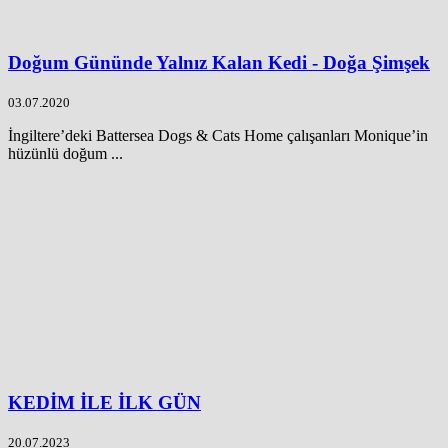
Doğum Gününde Yalnız Kalan Kedi - Doğa Şimşek
03.07.2020
İngiltere’deki Battersea Dogs & Cats Home çalışanları Monique’in
hüzünlü doğum ...
KEDİM İLE İLK GÜN
20.07.2023