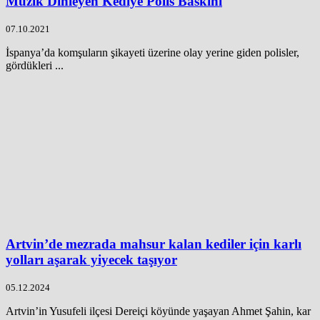
Müzik Dinleyen Kediye Polis Baskını
07.10.2021
İspanya’da komşuların şikayeti üzerine olay yerine giden polisler,
gördükleri ...
Artvin’de mezrada mahsur kalan kediler için karlı
yolları aşarak yiyecek taşıyor
05.12.2024
Artvin’in Yusufeli ilçesi Dereiçi köyünde yaşayan Ahmet Şahin, kar