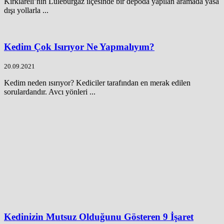
Kırklareli’nin Lüleburgaz ilçesinde bir depoda yapılan aramada yasa
dışı yollarla ...
Kedim Çok Isırıyor Ne Yapmalıyım?
20.09.2021
Kedim neden ısırıyor? Kediciler tarafından en merak edilen
sorulardandır. Avcı yönleri ...
Kedinizin Mutsuz Olduğunu Gösteren 9 İşaret