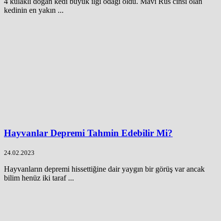
4 kulaklı doğan kedi büyük ilgi odağı oldu. Mavi Rus cinsi olan
kedinin en yakın ...
Hayvanlar Depremi Tahmin Edebilir Mi?
24.02.2023
Hayvanların depremi hissettiğine dair yaygın bir görüş var ancak
bilim henüz iki taraf ...