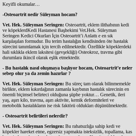
Keyifli okumalar…
-Osteoartrit nedir Süleyman hocam?
Vet. Hek. Süleyman Seringen:
Osteoartrit, eklem ilithabının kedi
ve köpeklerdKedi Hastanesi Başhekimi Vet.Hek. Süleyman
Seringen Kedici Okurları İçin Osteoartrit’i Anlattı e en sık
karşılaşılan formudur. Bu terim hastalığın kendisinden öte hastalık
sürecini tanımlamak için tercih edilmektedir. Özellikle köpeklerdeki
hali sıklıkla eklem laksitesi (gevşekliği) Osteokroz, travma gibi
durumlara ikincil olarak eşlik etmektedir.
- Bu hastalık nasıl oluşmaya başlıyor hocam, Osteoartrit’e neler
sebep olur ya da zemin hazırlar ?
Vet. Hek. Süleyman Seringen:
Bu süreç tam olarak bilinmemekle
birlikte, eklem kıkırdağının zamanla kaybının hastalık sürecinin en
önemli biçimsel belirteci olduğuna şüphe yoktur… Genetik, ileri
yaş, aşırı kilo, travma, aşırı aktivite, kemik deformiteleri ve
metobolik hastalıkların ise risk faktörü oldukları düşünülmektedir.
- Osteoartrit belirtileri nelerdir?
Vet. Hek. Süleyman Seringen:
Bu rahatsızlığa sahip kedi ve
köpekler hareket etme, egzersiz yapmakta isteksizlik, topallama, kas