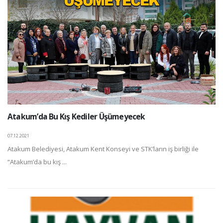
Atakum’da Bu Kış Kediler Üşümeyecek
07.12.2021
Atakum Belediyesi, Atakum Kent Konseyi ve STK’ların iş birliği ile
“Atakum’da bu kış ...