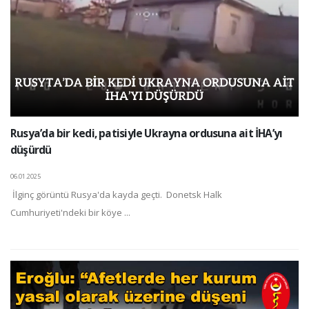
Rusya’da bir kedi, patisiyle Ukrayna ordusuna ait İHA’yı
düşürdü
06.01.2025
İlginç görüntü Rusya'da kayda geçti. Donetsk Halk
Cumhuriyeti'ndeki bir köye ...