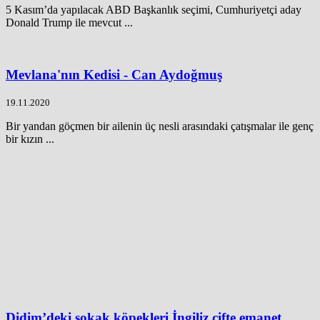
5 Kasım’da yapılacak ABD Başkanlık seçimi, Cumhuriyetçi aday
Donald Trump ile mevcut ...
Mevlana'nın Kedisi - Can Aydoğmuş
19.11.2020
Bir yandan göçmen bir ailenin üç nesli arasındaki çatışmalar ile genç
bir kızın ...
Didim’deki sokak köpekleri İngiliz çifte emanet