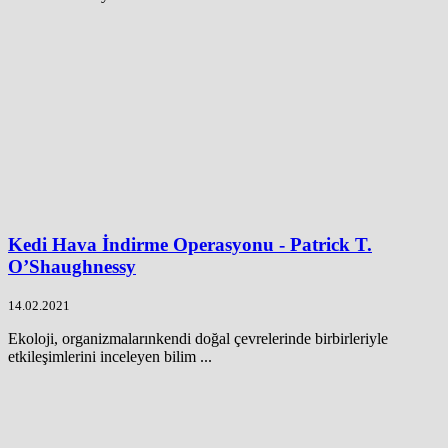
Kedi Hava İndirme Operasyonu - Patrick T.
O’Shaughnessy
14.02.2021
Ekoloji, organizmalarınkendi doğal çevrelerinde birbirleriyle
etkileşimlerini inceleyen bilim ...