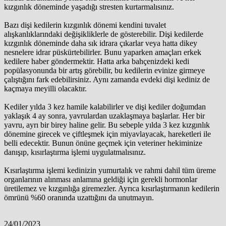
kızgınlık döneminde yaşadığı stresten kurtarmalısınız.
Bazı dişi kedilerin kızgınlık dönemi kendini tuvalet
alışkanlıklarındaki değişikliklerle de gösterebilir. Dişi kedilerde
kızgınlık döneminde daha sık idrara çıkarlar veya hatta dikey
nesnelere idrar püskürtebilirler. Bunu yaparken amaçları erkek
kedilere haber göndermektir. Hatta arka bahçenizdeki kedi
popülasyonunda bir artış görebilir, bu kedilerin evinize girmeye
çalıştığını fark edebilirsiniz. Aynı zamanda evdeki dişi kediniz de
kaçmaya meyilli olacaktır.
Kediler yılda 3 kez hamile kalabilirler ve dişi kediler doğumdan
yaklaşık 4 ay sonra, yavrulardan uzaklaşmaya başlarlar. Her bir
yavru, ayrı bir birey haline gelir. Bu sebeple yılda 3 kez kızgınlık
dönemine girecek ve çiftleşmek için miyavlayacak, hareketleri ile
belli edecektir. Bunun önüne geçmek için veteriner hekiminize
danışıp, kısırlaştırma işlemi uygulatmalısınız.
Kısırlaştırma işlemi kedinizin yumurtalık ve rahmi dahil tüm üreme
organlarının alınması anlamına geldiği için gerekli hormonlar
üretilemez ve kızgınlığa giremezler. Ayrıca kısırlaştırmanın kedilerin
ömrünü %60 oranında uzattığını da unutmayın.
24/01/2023