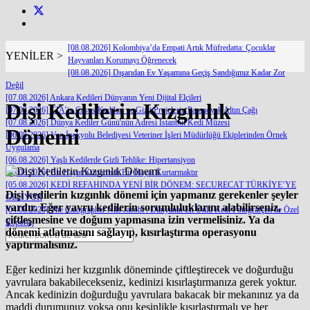
[08.08.2026] Kolombiya’da Empati Artık Müfredatta: Çocuklar
YENİLER >
Hayvanları Korumayı Öğrenecek
[08.08.2026] Dışarıdan Ev Yaşamına Geçiş Sandığımız Kadar Zor
Değil
[07.08.2026] Ankara Kedileri Dünyanın Yeni Dijital Elçileri
Dişi Kedilerin Kızgınlık
[07.08.2026] CIA’in Casus Kedileri ve Gizli Projelerin Paranoyak Altın Çağı
[07.08.2026] Dünya Kediler Günü'nün Adresi İstanbul Kedi Müzesi
Dönemi
[06.08.2026] Van İpekyolu Belediyesi Veteriner İşleri Müdürlüğü Ekiplerinden Örnek
Uygulama
[06.08.2026] Yaşlı Kedilerde Gizli Tehlike: Hipertansiyon
[05.08.2026] Bir Hayat Kurtarmak Bir Hayat Kurtarmaktır
[05.08.2026] KEDİ REFAHINDA YENİ BİR DÖNEM: SECURECAT TÜRKİYE’YE
Dişi kedilerin kızgınlık dönemi için yapmanız gerekenler şeyler
GELİYOR
vardır. Eğer yavru kedilerin sorumluluklarını alabilirseniz,
[04.08.2026] The Catographer Nils Jacobi : Dünyanın En Ünlü Kedi Fotoğrafçısı ile Özel
çiftleşmesine ve doğum yapmasına izin vermelisiniz. Ya da
Röportaj
dönemi atlatmasını sağlayıp, kısırlaştırma operasyonu
yaptırmalısınız.
Eğer kedinizi her kızgınlık döneminde çiftleştirecek ve doğurduğu
yavrulara bakabilecekseniz, kedinizi kısırlaştırmanıza gerek yoktur.
Ancak kedinizin doğurduğu yavrulara bakacak bir mekanınız ya da
maddi durumunuz yoksa onu kesinlikle kısırlaştırmalı ve her