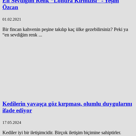
En Sevdiğim Renk “Londra Kırmızısı” - Yeşim
Özcan
01.02.2021
Bir fincan kahvenin peşine takılıp kaç ülke gezebilirsiniz? Peki ya
“en sevdiğim renk ...
Kedilerin yavaşça göz kırpması, olumlu duygularını
ifade ediyor
17.05.2024
Kediler iyi bir iletişimcidir. Birçok iletişim biçimine sahiptirler.