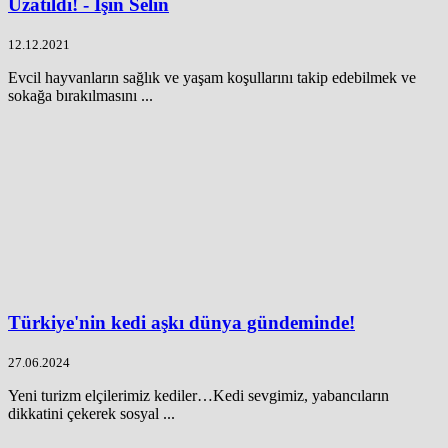
Uzatıldı! - Işın Selin
12.12.2021
Evcil hayvanların sağlık ve yaşam koşullarını takip edebilmek ve
sokağa bırakılmasını ...
Türkiye'nin kedi aşkı dünya gündeminde!
27.06.2024
Yeni turizm elçilerimiz kediler…Kedi sevgimiz, yabancıların
dikkatini çekerek sosyal ...