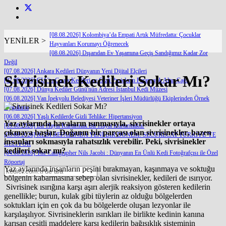
[08.08.2026] Kolombiya’da Empati Artık Müfredatta: Çocuklar
YENİLER >
Hayvanları Korumayı Öğrenecek
[08.08.2026] Dışarıdan Ev Yaşamına Geçiş Sandığımız Kadar Zor
Değil
[07.08.2026] Ankara Kedileri Dünyanın Yeni Dijital Elçileri
Sivrisinek Kedileri Sokar Mı?
[07.08.2026] CIA’in Casus Kedileri ve Gizli Projelerin Paranoyak Altın Çağı
[07.08.2026] Dünya Kediler Günü'nün Adresi İstanbul Kedi Müzesi
[06.08.2026] Van İpekyolu Belediyesi Veteriner İşleri Müdürlüğü Ekiplerinden Örnek
Uygulama
[06.08.2026] Yaşlı Kedilerde Gizli Tehlike: Hipertansiyon
Yaz aylarında havaların ısınmasıyla, sivrisinekler ortaya
[05.08.2026] Bir Hayat Kurtarmak Bir Hayat Kurtarmaktır
çıkmaya başlar. Doğanın bir parçası olan sivrisinekler, bazen
[05.08.2026] KEDİ REFAHINDA YENİ BİR DÖNEM: SECURECAT TÜRKİYE’YE
insanları sokmasıyla rahatsızlık verebilir. Peki, sivrisinekler
GELİYOR
kedileri sokar mı?
[04.08.2026] The Catographer Nils Jacobi : Dünyanın En Ünlü Kedi Fotoğrafçısı ile Özel
Röportaj
Yaz aylarında insanların peşini bırakmayan, kaşınmaya ve soktuğu
bölgenin kabarmasına sebep olan sivrisinekler, kedileri de ısırıyor.
Sivrisinek ısırığına karşı aşırı alerjik reaksiyon gösteren kedilerin
genellikle; burun, kulak gibi tüylerin az olduğu bölgelerden
soktukları için en çok da bu bölgelerde oluşan lezyonlar ile
karşılaşılıyor. Sivrisineklerin ısırıkları ile birlikte kedinin kanına
karışan çeşitli maddelere karşı kedilerin bağışıklık sisteminin