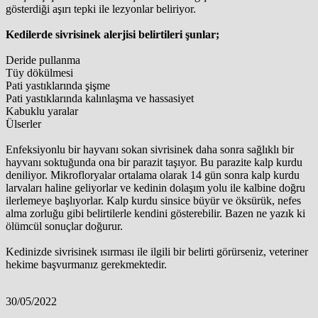
gösterdiği aşırı tepki ile lezyonlar beliriyor.
Kedilerde sivrisinek alerjisi belirtileri şunlar;
Deride pullanma
Tüy dökülmesi
Pati yastıklarında şişme
Pati yastıklarında kalınlaşma ve hassasiyet
Kabuklu yaralar
Ülserler
Enfeksiyonlu bir hayvanı sokan sivrisinek daha sonra sağlıklı bir
hayvanı soktuğunda ona bir parazit taşıyor. Bu parazite kalp kurdu
deniliyor. Mikrofloryalar ortalama olarak 14 gün sonra kalp kurdu
larvaları haline geliyorlar ve kedinin dolaşım yolu ile kalbine doğru
ilerlemeye başlıyorlar. Kalp kurdu sinsice büyür ve öksürük, nefes
alma zorluğu gibi belirtilerle kendini gösterebilir. Bazen ne yazık ki
ölümcül sonuçlar doğurur.
Kedinizde sivrisinek ısırması ile ilgili bir belirti görürseniz, veteriner
hekime başvurmanız gerekmektedir.
30/05/2022