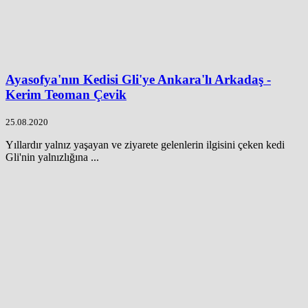
Ayasofya'nın Kedisi Gli'ye Ankara'lı Arkadaş -
Kerim Teoman Çevik
25.08.2020
Yıllardır yalnız yaşayan ve ziyarete gelenlerin ilgisini çeken kedi
Gli'nin yalnızlığına ...