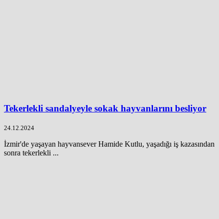
Tekerlekli sandalyeyle sokak hayvanlarını besliyor
24.12.2024
İzmir'de yaşayan hayvansever Hamide Kutlu, yaşadığı iş kazasından
sonra tekerlekli ...