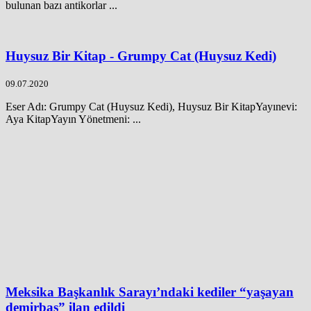
bulunan bazı antikorlar ...
Huysuz Bir Kitap - Grumpy Cat (Huysuz Kedi)
09.07.2020
Eser Adı: Grumpy Cat (Huysuz Kedi), Huysuz Bir KitapYayınevi:
Aya KitapYayın Yönetmeni: ...
Meksika Başkanlık Sarayı’ndaki kediler “yaşayan
demirbaş” ilan edildi