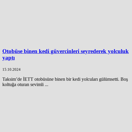
Otobüse binen kedi güvercinleri seyrederek yolculuk
yaptı
15.10.2024
Taksim’de İETT otobüsüne binen bir kedi yolcuları gülümsetti. Boş
koltuğa oturan sevimli ...