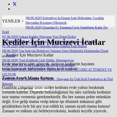
[08.08.2026] Kolombiya’da Empati Artık Müfredatta: Çocuklar
YENİLER >
Hayvanları Korumayı Öğrenecek
[08.08.2026] Dışarıdan Ev Yaşamına Geçiş Sandığımız Kadar Zor
Değil
[07.08.2026] Ankara Kedileri Dünyanın Yeni Dijital Elçileri
Kediler İçin Mucizevi İcatlar
[07.08.2026] CIA’in Casus Kedileri ve Gizli Projelerin Paranoyak Altın Çağı
[07.08.2026] Dünya Kediler Günü'nün Adresi İstanbul Kedi Müzesi
[06.08.2026] Van İpekyolu Belediyesi Veteriner İşleri Müdürlüğü Ekiplerinden Örnek
Uygulama
[06.08.2026] Yaşlı Kedilerde Gizli Tehlike: Hipertansiyon
Evde mucizevi işlev görecek, sizin ve kedinizin hayatını
[05.08.2026] Bir Hayat Kurtarmak Bir Hayat Kurtarmaktır
kolaylaştıracak birbirinden ilginç kedi icatları!
[05.08.2026] KEDİ REFAHINDA YENİ BİR DÖNEM: SECURECAT TÜRKİYE’YE
GELİYOR
Zaman Ayarlı Mama Kutusu
[04.08.2026] The Catographer Nils Jacobi : Dünyanın En Ünlü Kedi Fotoğrafçısı ile Özel
Röportaj
Özellikle çalışanlar uzun saatler kedisini evde yalnız bırakmak
zorunda kalırlar. Dışarıda bulunduğunuz bu süre zarfında kedinize
taze mama vermeniz gerekmektedir. Bu her zaman pekte mümkün
değil. Eve gelip mama verip tekrar işe dönmek imkansız gibi
gözükürken öyle bir şey icat edildi ki; zaman ayarlı mama kutusu!
Zamanı ve miktarı siz belirleyeceksiniz, kediniz keyifle yiyecek.