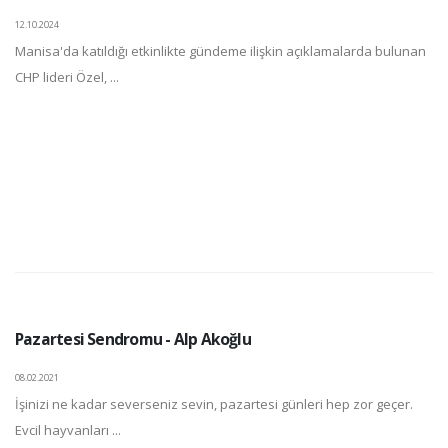
12.10.2024
Manisa'da katıldığı etkinlikte gündeme ilişkin açıklamalarda bulunan
CHP lideri Özel, ...
Pazartesi Sendromu - Alp Akoğlu
08.02.2021
İşinizi ne kadar severseniz sevin, pazartesi günleri hep zor geçer.
Evcil hayvanları ...