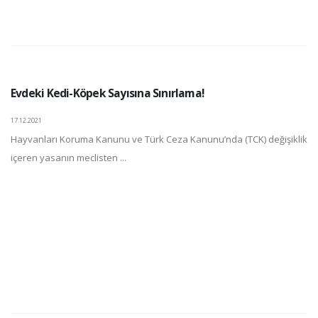
Evdeki Kedi-Köpek Sayısına Sınırlama!
17.12.2021
Hayvanları Koruma Kanunu ve Türk Ceza Kanunu’nda (TCK) değişiklik
içeren yasanın meclisten ...