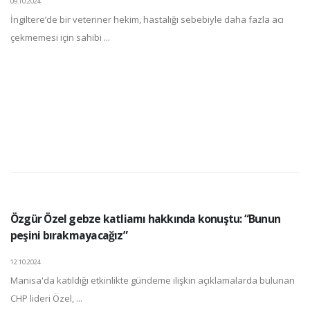
09.10.2024
İngiltere’de bir veteriner hekim, hastalığı sebebiyle daha fazla acı
çekmemesi için sahibi ...
Özgür Özel gebze katliamı hakkında konuştu: “Bunun
peşini bırakmayacağız”
12.10.2024
Manisa'da katıldığı etkinlikte gündeme ilişkin açıklamalarda bulunan
CHP lideri Özel, ...