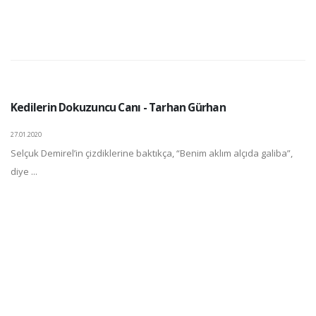
Kedilerin Dokuzuncu Canı - Tarhan Gürhan
27.01.2020
Selçuk Demirel’in çizdiklerine baktıkça, “Benim aklım alçıda galiba”,
diye ...