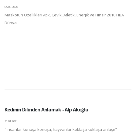
05.05.2020
Maskotun Özellikleri Atik, Çevik, Atletik, Enerjik ve Hınzır 2010 FIBA
Dünya ...
Kedinin Dilinden Anlamak - Alp Akoğlu
31.01.2021
"İnsanlar konuşa konuşa, hayvanlar koklaşa koklaşa anlaşır”