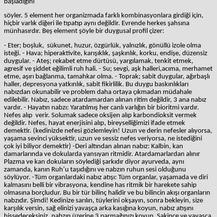
başladığını
söyler. 5 element her organizmada farklı kombinasyonlara girdiği için,
hiçbir varlık diğeri ile tıpatıp aynı değildir. Evrende herkes şahsına
münhasırdır. Beş element şöyle bir duygusal profil çizer:
- Eter; boşluk, sükunet, huzur, özgürlük, yalnızlık, gönüllü izole olma
isteği. - Hava; hiperaktivite, karışıklık, şaşkınlık, korku, endişe, düzensiz
duygular. - Ateş; rekabet etme dürtüsü, yargılamak, tenkit etmek,
agresif ve şiddet eğilimli ruh hali. - Su; sevgi, aşk halleri,acıma, merhamet
etme, aşırı bağlanma, tamahkar olma. - Toprak; sabit duygular, ağırbaşlı
haller, depresyona yatkınlık, sabit fikirlilik. Bu duygu baskınlıkları
nabızdan okunabilir ve problem daha ortaya çıkmadan müdahale
edilebilir. Nabız, sadece atardamardan alınan ritim değildir, 3 ana nabız
vardır. - Hayatın nabzı: Yaratılmış her canlı varlığın bir bioritmi vardır.
Nefes alıp verir. Solumak sadece oksijen alıp karbondioksit vermek
değildir. Nefes, hayat enerjisini alıp, bireyselliğimizi ifade etmek
demektir. (kedinizde nefesi gözlemleyin! Uzun ve derin nefesler alıyorsa,
yaşama sevinci yüksektir, uzun ve sessiz nefes veriyorsa, ne istediğini
çok iyi biliyor demektir) -Deri altından alınan nabız: Kalbin, kan
damarlarında ve dokularda yansıyan ritmidir. Atardamarlardan alınır
Plazma ve kan dokuların söylediği şarkıdır
diyor ayurveda, aynı
zamanda, kanın Ruh’u taşıdığını ve nabzın ruhun sesi olduğunu
söylüyor. -Tüm organlardaki nabız atışı: Tüm organlar, yaşamada ve diri
kalmasını belli bir vibrasyona, kendine has ritmik bir harekete sahip
olmasına borçludur. Bu bir tür bilinç halidir ve bu bilincin akışı organların
nabzıdır. Şimdi! Kedinize sarılın, tüylerini okşayın, sonra bekleyin, size
karşılık versin, sağ elinizi yavaşça arka kasığına koyun, nabız atışını
hissedeceksiniz, nabzın üzerine 3 parmağınızı koyun. Sakince ve yavaşça