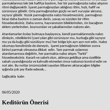
parmaklarınızı tek tek hafifçe bastırın, her bir parmağınızda nabız atışının
ritmi değişecektir. İşaret parmağınızdan aldığınız ritim, hızlı, hafif ve
sürünüyor gibidir. Orta parmağınızdan güçlü ve sert vuruşlar alırsınız,
sıçrıyor gibidir. Yüzük parmağınızda nabzı hissetmezsiniz, parmağınızı
biraz daha bastırın o
zaman derin, yavaş ve süzülen bir ritim
hissedeceksiniz. Daha sonra, hayvanınızın bileklerinden, ön bacağının
eklem yerlerinden, boynundan ve şakaklarından nabzını alın.
Atardamarları kolay bulmaya başlayınca, kendi parmaklarınızda nabzı
dinleyin, niteliklerini (yani yılan gibi sürünüyor mu, kurbağa gibi sıçrıyor
mu ya da kuğu gibi süzülüyor mu) her bölge için ayrı ayrı not edin. Nabız
okumayı kendinizde de deneyin, işaret parmağınızın bilekten sonra
birinci parmak olmasına dikkat edin. Tam parmak uçlarınızı
atardamarınıza değdirin, her parmakta nabız atışını “farklı”
hissedeceksiniz. Kararlı ve sabırlı olun, aklınıza geldikçe ama özellikle
sabah uyandığınızda ve kahvaltı etmeden önce nabzınızı kontrol edin ve
not alın. Bu notlar önümüzdeki sayıdan itibaren aktaracağım bilgiler
ışığında çok şey ifade edecek…
Sağlıcakla kalın
06/05/2020
Keditörün Önerisi