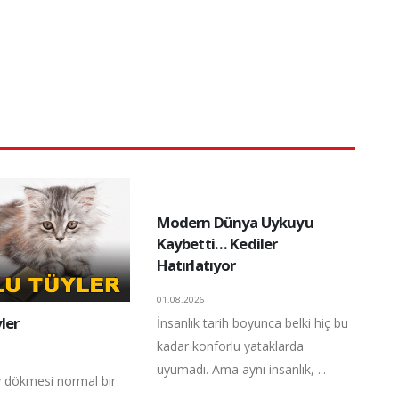
Modern Dünya Uykuyu
Kaybetti… Kediler
Hatırlatıyor
01.08.2026
ler
İnsanlık tarih boyunca belki hiç bu
kadar konforlu yataklarda
uyumadı. Ama aynı insanlık, ...
üy dökmesi normal bir