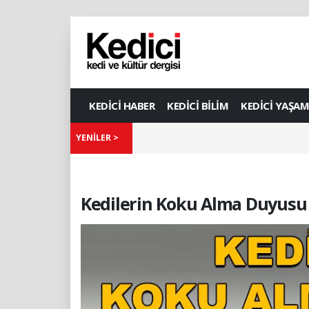
KEDİCİ HABER
KEDİCİ BİLİM
KEDİCİ YAŞAM
YENİLER >
Kedilerin Koku Alma Duyusu