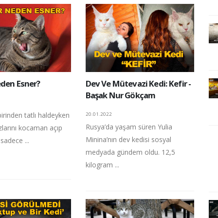
eden Esner?
Dev Ve Mütevazi Kedi: Kefir -
Başak Nur Gökçam
birinden tatlı haldeyken
20.01.2022
Rusya’da yaşam süren Yulia
zlarını kocaman açıp
Minina’nın dev kedisi sosyal
sadece ...
medyada gündem oldu. 12,5
kilogram ...