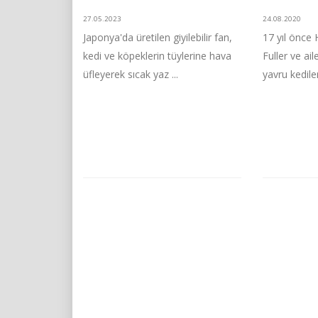
27.05.2023
24.08.2020
Japonya'da üretilen giyilebilir fan,
17 yıl önce
kedi ve köpeklerin tüylerine hava
Fuller ve ail
üfleyerek sıcak yaz ...
yavru kedile