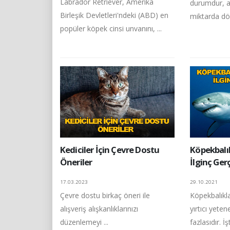
Labrador Retriever, Amerika
durumdur, an
Birleşik Devletleri'ndeki (ABD) en
miktarda dök
popüler köpek cinsi unvanını, ...
Kediciler İçin Çevre Dostu
Köpekbalı
Öneriler
İlginç Ger
17.03.2023
29.10.2021
Çevre dostu birkaç öneri ile
Köpekbalıkla
alışveriş alışkanlıklarınızı
yırtıcı yete
düzenlemeyi ...
fazlasıdır. İşt