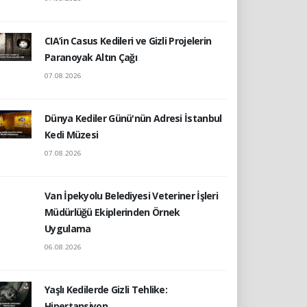
CIA’in Casus Kedileri ve Gizli Projelerin
Paranoyak Altın Çağı
07.08.2026
Dünya Kediler Günü'nün Adresi İstanbul
Kedi Müzesi
07.08.2026
Van İpekyolu Belediyesi Veteriner İşleri
Müdürlüğü Ekiplerinden Örnek
Uygulama
06.08.2026
Yaşlı Kedilerde Gizli Tehlike:
Hipertansiyon