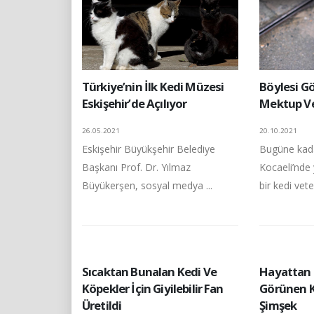
Türkiye’nin İlk Kedi Müzesi
Böylesi Gö
Eskişehir’de Açılıyor
Mektup Ve 
26.05.2021
20.10.2021
Eskişehir Büyükşehir Belediye
Bugüne kada
Başkanı Prof. Dr. Yılmaz
Kocaeli’nde
Büyükerşen, sosyal medya ...
bir kedi veter
Sıcaktan Bunalan Kedi Ve
Hayattan 
Köpekler İçin Giyilebilir Fan
Görünen K
Üretildi
Şimşek