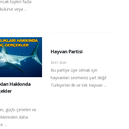
cak tüyleri fazla
ülürse veya ...
Hayvan Partisi
29.01.2020
Bu partiye üye olmak için
hayvanları sevmeniz şart değil
kları Hakkında
Türkiye’nin ilk ve tek Hayvan ...
çekler
rı, güçlü çeneleri ve
neklerinden daha
e ...