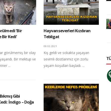
rülmedi ’Bir
Hayvanseverleri Kızdıran
Bir Kedi’
Tebligat
09.02.2021
r görülmemiş bir olay
Kış geldi ve sokakta yaşayan
TÜ
 yaşandı. Bir mektup ve
sevimli dostlarımız için zorlu
iner ...
yaşam koşulları başladı. ...
Bıkmış Gibi
edi: İndigo – Doğa