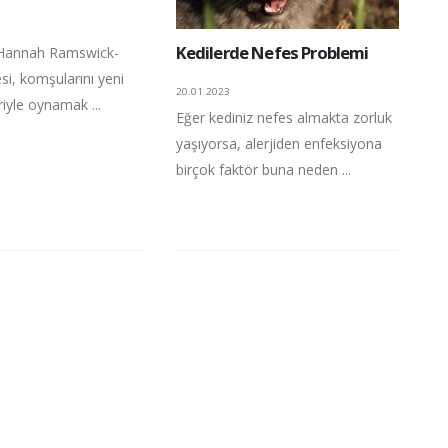
Kedilerde Nefes Problemi
 Hannah Ramswick-
esi, komşularını yeni
20.01.2023
riyle oynamak ...
Eğer kediniz nefes almakta zorluk
yaşıyorsa, alerjiden enfeksiyona
birçok faktör buna neden ...