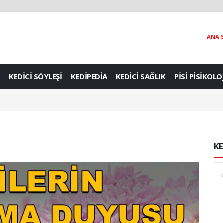
ANA 
KEDİCİ SÖYLEŞİ
KEDİPEDİA
KEDİCİ SAĞLIK
PİSİ PİSİKOLO
KE