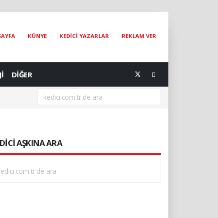
SAYFA
KÜNYE
KEDİCİ YAZARLAR
REKLAM VER
Jİ
DİĞER
DİCİ AŞKINA ARA