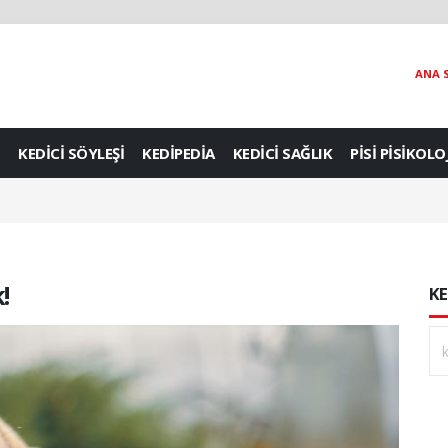
ANA 
KEDİCİ SÖYLEŞİ
KEDİPEDİA
KEDİCİ SAĞLIK
PİSİ PİSİKOLO
!
KE