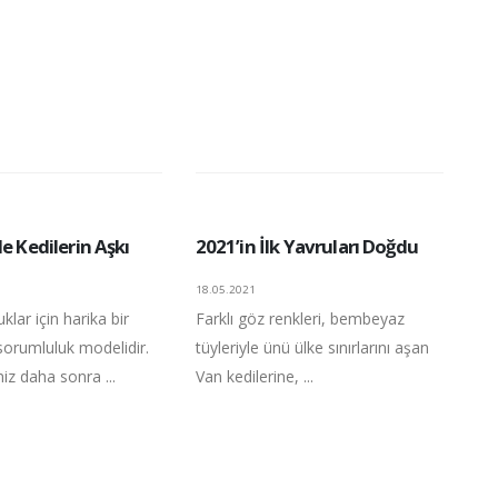
le Kedilerin Aşkı
2021’in İlk Yavruları Doğdu
18.05.2021
klar için harika bir
Farklı göz renkleri, bembeyaz
sorumluluk modelidir.
tüyleriyle ünü ülke sınırlarını aşan
niz daha sonra ...
Van kedilerine, ...