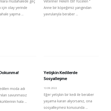
anlara müdahalede geç
Veteriner Hekim Elif Yücelen ‘’
 için olay yerinde
Anne bir köpeğimiz yangından
ahale yapma ...
yavrularıyla beraber ...
Dokunma!
Yetişkin Kedilerde
Sosyalleşme
ledilen moda adı
13.09.2022
Eğer yetişkin bir kedi ile beraber
anılan savunmasız
yaşama kararı alıyorsanız, ona
ürklerinin hala ...
sosyalleşmesi konusunda ...