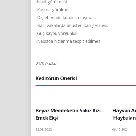
-İshal görülmesi.
-Kusma görülmesi.
-Diş etlerinde kuruluk oluşması.
-Bazı vakalarda anüsten kan gelmesi.
-Güç kaybı, yorgunluk.
-Nabızda hızlanma tespit edilmesi.
31/07/2021
Keditörün Önerisi
Beyaz Memleketin Sakız Kızı -
Hayvan A
Emek Ekşi
‘Haybulan
22.08.2022
06.10.2021