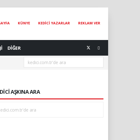
SAYFA
KÜNYE
KEDİCİ YAZARLAR
REKLAM VER
Jİ
DİĞER
DİCİ AŞKINA ARA