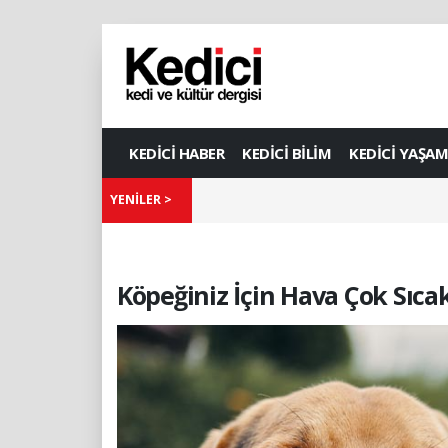
KEDİCİ HABER
KEDİCİ BİLİM
KEDİCİ YAŞAM
YENİLER >
Köpeğiniz İçin Hava Çok Sıcak