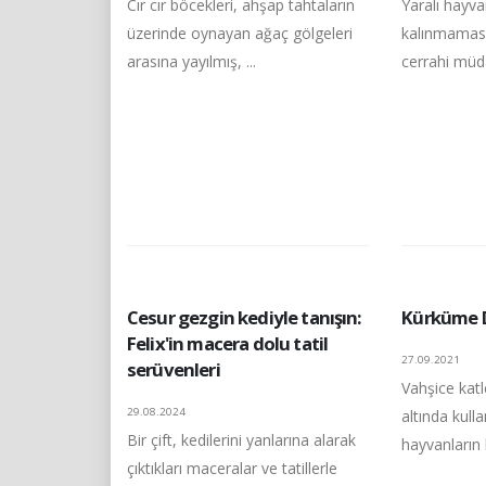
Cır cır böcekleri, ahşap tahtaların
Yaralı hayv
üzerinde oynayan ağaç gölgeleri
kalınmaması
arasına yayılmış, ...
cerrahi müd
Cesur gezgin kediyle tanışın:
Kürküme 
Felix'in macera dolu tatil
27.09.2021
serüvenleri
Vahşice kat
29.08.2024
altında kull
Bir çift, kedilerini yanlarına alarak
hayvanların k
çıktıkları maceralar ve tatillerle