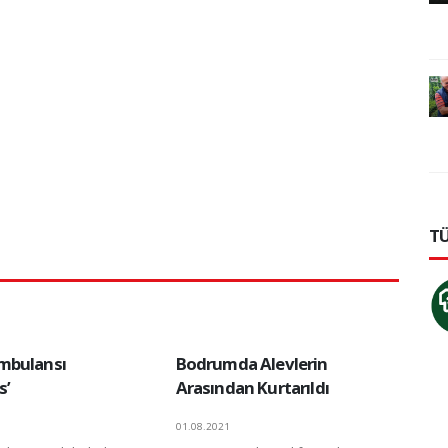
TÜ
mbulansı
Bodrumda Alevlerin
s’
Arasından Kurtarıldı
01.08.2021