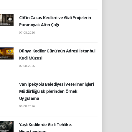
CIA’in Casus Kedileri ve Gizli Projelerin
Paranoyak Altın Çağı
07.08.2026
Dünya Kediler Günü'nün Adresi İstanbul
Kedi Müzesi
07.08.2026
Van İpekyolu Belediyesi Veteriner İşleri
Müdürlüğü Ekiplerinden Örnek
Uygulama
06.08.2026
Yaşlı Kedilerde Gizli Tehlike:
Hipertansiyon