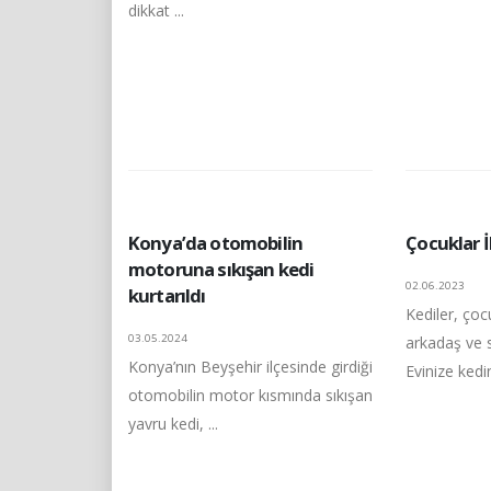
dikkat ...
Konya’da otomobilin
Çocuklar İ
motoruna sıkışan kedi
02.06.2023
kurtarıldı
Kediler, çocu
03.05.2024
arkadaş ve 
Konya’nın Beyşehir ilçesinde girdiği
Evinize kedi
otomobilin motor kısmında sıkışan
yavru kedi, ...