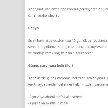
Köpeğinizi yanınızda götürmeniz gerekiyorsa onu bir
örnek araba olabilir.
Banyo
Sıcak havalarda dostumuzu 15 günlük periyodlarda 
serinletmiş oluruz. Köpeğimizi denize sokuyorsak mut
ve matlaştırarak sağlıksız hale getirecektir.
Güneş çarpması belirtileri
Köpeklerde güneş çarpması belirtileri sıraladığımı
vakit kaybetmeden veteriner hekiminizden yardım al
-Aşırı veya abartılı nefes alıp verme.
-Aşırı salya akıntısı olması.