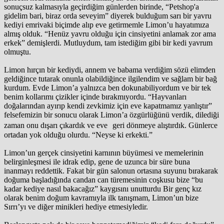
sonuçsuz kalmasıyla geçirdiğim günlerden birinde, “Petshop'a
gidelim bari, biraz orda seveyim” diyerek bulduğum sarı bir yavru
kediyi emrivaki biçimde alıp eve getirmemle Limon’u hayatımıza
almış olduk. “Henüz yavru olduğu için cinsiyetini anlamak zor ama
erkek” demişlerdi. Mutluydum, tam istediğim gibi bir kedi yavrum
olmuştu.
Limon hırçın bir kediydi, annem ve babama verdiğim sözü elimden
geldiğince tutarak onunla olabildiğince ilgilendim ve sağlam bir bağ
kurdum. Evde Limon’a yalnızca ben dokunabiliyordum ve bir tek
benim kollarımı çizikler içinde bırakmıyordu. “Hayvanları
doğalarından ayırıp kendi zevkimiz için eve kapatmamız yanlıştır”
felsefemizin bir sonucu olarak Limon’a özgürlüğünü verdik, dilediği
zaman onu dışarı çıkardık ve eve geri dönmeye alıştırdık. Günlerce
ortadan yok olduğu olurdu. “Neyse ki erkekti.”
Limon’un gerçek cinsiyetini karnının büyümesi ve memelerinin
belirginleşmesi ile idrak edip, gene de uzunca bir süre buna
inanmayı reddettik. Fakat bir gün salonun ortasına suyunu bırakarak
doğuma başladığında candan can türemesinin coşkusu bize “bu
kadar kediye nasıl bakacağız” kaygısını unutturdu Bir genç kız
olarak benim doğum kavramıyla ilk tanışmam, Limon’un bize
Sırrı’yı ve diğer minikleri hediye etmesiyledir.