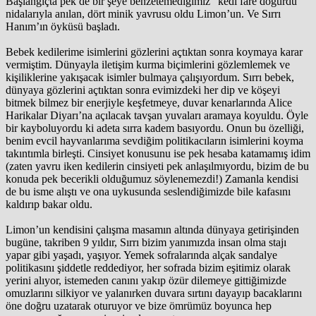
Başlangıçta pek de bir şeye benzetemediğimiz “kedi fare doğurdu”
nidalarıyla anılan, dört minik yavrusu oldu Limon’un. Ve Sırrı
Hanım’ın öyküsü başladı.
Bebek kedilerime isimlerini gözlerini açtıktan sonra koymaya karar
vermiştim. Dünyayla iletişim kurma biçimlerini gözlemlemek ve
kişiliklerine yakışacak isimler bulmaya çalışıyordum. Sırrı bebek,
dünyaya gözlerini açtıktan sonra evimizdeki her dip ve köşeyi
bitmek bilmez bir enerjiyle keşfetmeye, duvar kenarlarında Alice
Harikalar Diyarı’na açılacak tavşan yuvaları aramaya koyuldu. Öyle
bir kayboluyordu ki adeta sırra kadem basıyordu. Onun bu özelliği,
benim evcil hayvanlarıma sevdiğim politikacıların isimlerini koyma
takıntımla birleşti. Cinsiyet konusunu ise pek hesaba katamamış idim
(zaten yavru iken kedilerin cinsiyeti pek anlaşılmıyordu, bizim de bu
konuda pek becerikli olduğumuz söylenemezdi!) Zamanla kendisi
de bu isme alıştı ve ona uykusunda seslendiğimizde bile kafasını
kaldırıp bakar oldu.
Limon’un kendisini çalışma masamın altında dünyaya getirişinden
bugüne, takriben 9 yıldır, Sırrı bizim yanımızda insan olma stajı
yapar gibi yaşadı, yaşıyor. Yemek sofralarında alçak sandalye
politikasını şiddetle reddediyor, her sofrada bizim eşitimiz olarak
yerini alıyor, istemeden canını yakıp özür dilemeye gittiğimizde
omuzlarını silkiyor ve yalanırken duvara sırtını dayayıp bacaklarını
öne doğru uzatarak oturuyor ve bize ömrümüz boyunca hep