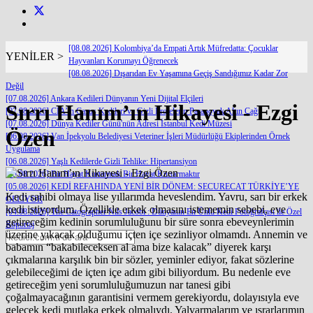
[08.08.2026] Kolombiya’da Empati Artık Müfredatta: Çocuklar
YENİLER >
Hayvanları Korumayı Öğrenecek
[08.08.2026] Dışarıdan Ev Yaşamına Geçiş Sandığımız Kadar Zor
Değil
[07.08.2026] Ankara Kedileri Dünyanın Yeni Dijital Elçileri
Sırrı Hanım’ın Hikayesi - Ezgi
[07.08.2026] CIA’in Casus Kedileri ve Gizli Projelerin Paranoyak Altın Çağı
[07.08.2026] Dünya Kediler Günü'nün Adresi İstanbul Kedi Müzesi
Özen
[06.08.2026] Van İpekyolu Belediyesi Veteriner İşleri Müdürlüğü Ekiplerinden Örnek
Uygulama
[06.08.2026] Yaşlı Kedilerde Gizli Tehlike: Hipertansiyon
[05.08.2026] Bir Hayat Kurtarmak Bir Hayat Kurtarmaktır
[05.08.2026] KEDİ REFAHINDA YENİ BİR DÖNEM: SECURECAT TÜRKİYE’YE
Kedi sahibi olmaya lise yıllarımda heveslendim. Yavru, sarı bir erkek
GELİYOR
kedi istiyordum. Özellikle erkek olmasını istememin sebebi, eve
[04.08.2026] The Catographer Nils Jacobi : Dünyanın En Ünlü Kedi Fotoğrafçısı ile Özel
getireceğim kedinin sorumluluğunu bir süre sonra ebeveynlerimin
Röportaj
üzerine yıkacak olduğumu içten içe sezinliyor olmamdı. Annemin ve
babamın “bakabileceksen al ama bize kalacak” diyerek karşı
çıkmalarına karşılık bin bir sözler, yeminler ediyor, fakat sözlerine
gelebileceğimi de içten içe adım gibi biliyordum. Bu nedenle eve
getireceğim yeni sorumluluğumuzun nar tanesi gibi
çoğalmayacağının garantisini vermem gerekiyordu, dolayısıyla eve
gelecek kedi mutlaka erkek olmalıydı. Yalvarmalarım ve ısrarlarımın