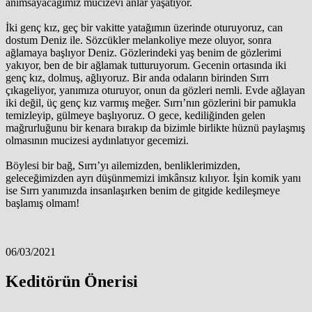
anımsayacağımız mucizevi anlar yaşatıyor.
İki genç kız, geç bir vakitte yatağımın üzerinde oturuyoruz, can
dostum Deniz ile. Sözcükler melankoliye meze oluyor, sonra
ağlamaya başlıyor Deniz. Gözlerindeki yaş benim de gözlerimi
yakıyor, ben de bir ağlamak tutturuyorum. Gecenin ortasında iki
genç kız, dolmuş, ağlıyoruz. Bir anda odaların birinden Sırrı
çıkageliyor, yanımıza oturuyor, onun da gözleri nemli. Evde ağlayan
iki değil, üç genç kız varmış meğer. Sırrı’nın gözlerini bir pamukla
temizleyip, gülmeye başlıyoruz. O gece, kediliğinden gelen
mağrurluğunu bir kenara bırakıp da bizimle birlikte hüznü paylaşmış
olmasının mucizesi aydınlatıyor gecemizi.
Böylesi bir bağ, Sırrı’yı ailemizden, benliklerimizden,
geleceğimizden ayrı düşünmemizi imkânsız kılıyor. İşin komik yanı
ise Sırrı yanımızda insanlaşırken benim de gitgide kedileşmeye
başlamış olmam!
06/03/2021
Keditörün Önerisi