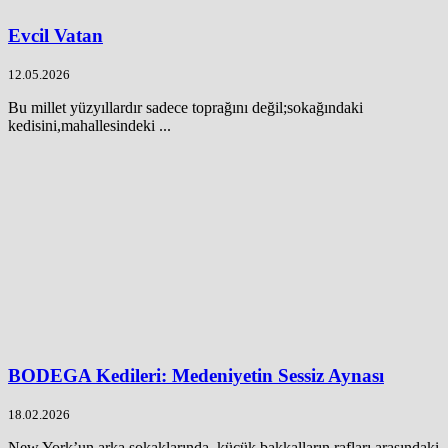
Evcil Vatan
12.05.2026
Bu millet yüzyıllardır sadece toprağını değil;sokağındaki
kedisini,mahallesindeki ...
BODEGA Kedileri: Medeniyetin Sessiz Aynası
18.02.2026
New York’un arka sokaklarında, küçük bakkalların rafları arasındaki