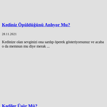
Kediniz Öpüldüğünü Anlıyor Mu?
28.11.2021
Kedinize olan sevginizi ona sarılıp öperek gösteriyorsunuz ve acaba
o da memnun mu diye merak ...
Kediler Üşür Mü?