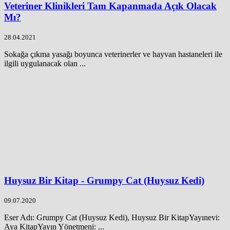
Veteriner Klinikleri Tam Kapanmada Açık Olacak
Mı?
28.04.2021
Sokağa çıkma yasağı boyunca veterinerler ve hayvan hastaneleri ile
ilgili uygulanacak olan ...
Huysuz Bir Kitap - Grumpy Cat (Huysuz Kedi)
09.07.2020
Eser Adı: Grumpy Cat (Huysuz Kedi), Huysuz Bir KitapYayınevi:
Aya KitapYayın Yönetmeni: ...