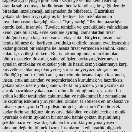
sağlayacağı faydaya göre kendi seçmeye ve ona kendi istediği
oranda sahip olmaya kodlu insan, henüz kendi seçilmişliğinden de
birazdan imzalayacağı anlaşmadan da bihaberdi. Hazırlıksız
yakalandı dersini iyi çalışmış bir kediye. Ev imkânlarından
faydalanmasının karşılığı olacak “işe yararlığı” üzerine pazarlığa
oturdu kedi, insanıyla. Tuvalet, temizlik ve gerektiğinde yalnızlığına
kendi çare bulacak, evde kendine ayırdığı zamanlardan fırsat
kaldığında uçan kaçan ne varsa avlayacaktı. Böylece, insan taraf
henüz bilmese de, harfiyen uyulduğu takdirde insanın evcilleşmesine
kadar gidecek bir anlaşma ile insana fırsat vermeden kendini, kendi
kalarak, evcilleştirdi kedi. Bu, iyi okunduğunda, mümkün olan
bütün maskeler, duvarlar, sahte gülüşler, korkuyu göstermeyen
aynalar, entrikalar ve etiketler yolu ile hazırlıksız yakalanmaya karşı
kuvvetle silahlanmış olan yerleşik insanın yeryüzünde şansının
döndüğü gündü. Çünkü anlaşma metninin insana kapalı kısmında,
insan, artık anılarından ve seçimlerinden kurtulmak ve hazırlıksız
yakalanmak üzere yola çıkandı. Belki bu yüzden, yani yazmak da
ancak hazırlıksız yakalanarak mümkün olduğundan, yazarlar bu
yolun kediler tarafından çaktırmadan ve mükemmel bir zamanlama
ile seçilmiş istikrarlı yürüyücüleri oldular. Olabilecek en imkânsız ve
rahatsız pozisyonda “bu gidişin bir gelişi olur mu ki” dedirtecek
kadar derin sandığınız bir uykuya dalabilen ve olabilecek en minik
uyaranla o derin uykudan bir sonraki hamle çoktan düşünülmüş
şekilde hazır ve uyanık çıkabilen bir varlıkla yan yana yaşıyor
olmanın değerini bilmek lazım. İnsanların “kedi” varlık bilgisiyle