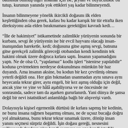
tutup, kurunun yanında yok ettikleri yaş kadar bilinmeyendi.
İnsanın bilinmeyene yönelik ikircikli doğasını ilk elden
keşfettiğinden olsa gerek, kafası bu kadar karışık bir tür etrafta iken
direksiyonu asla elden bırakmaması gerektiğini kavradı kedi…
“İlle de hakimiyet” istikametinde zalimlikle yürüyenin sonunda bir
kurbanı, sevgi ile yürüyenin ise bir evcil hayvanı olacağı insan­
inanışından hareketle, kedi; doğusuna gitse aşmış sevgi, batısına
gitse gerekçeli zalimlik göreceği otobandan kendi kendinin tek
hakimi olmak üzere doğruca kırlara saptı. İnsanın yapamadığını
yaptı. Ne de olsa O, “yapılamaz” kodlu işleri “istenirse yapılabilir”
koduna çevirmekten nerdeyse dokunulması mümkün bir haz
duyandı. Ama insanın aksine, bu kodun bir kez çevrilmiş olması
yeterli değildi ona. Her gün bıkmadan usanmadan aynı sınava aynı
heyecanla tekrar girer, aynı engeli, bir kez aşmış olduğu için değil,
ancak yine ve yine ve hâlâ aşabiliyorsa ve ne öncesinde ne
sonrasında, sadece tam da aşarken gururlanırdı. Yani dünya ile şansa
değil bir nevi istatistiksel anlamlılığa bağlı bir alışverişi vardı.
Dolayısıyla kişisel egemenlik dürtüsü ile kırlara sapmış bir kedinin,
ne bunu insana rağmen başarmış olması, ne de uçsuz bucağa doğru
yol almaktansa, bunu tekrar tekrar sınamak üzere, dönüp insan
yanını seçmesi sürpriz değildi. İşin doğası gereği, nesnesini