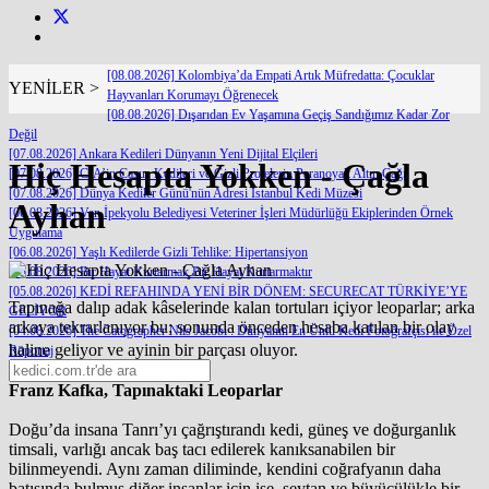
[08.08.2026] Kolombiya’da Empati Artık Müfredatta: Çocuklar
YENİLER >
Hayvanları Korumayı Öğrenecek
[08.08.2026] Dışarıdan Ev Yaşamına Geçiş Sandığımız Kadar Zor
Değil
[07.08.2026] Ankara Kedileri Dünyanın Yeni Dijital Elçileri
Hiç Hesapta Yokken - Çağla
[07.08.2026] CIA’in Casus Kedileri ve Gizli Projelerin Paranoyak Altın Çağı
[07.08.2026] Dünya Kediler Günü'nün Adresi İstanbul Kedi Müzesi
Ayhan
[06.08.2026] Van İpekyolu Belediyesi Veteriner İşleri Müdürlüğü Ekiplerinden Örnek
Uygulama
[06.08.2026] Yaşlı Kedilerde Gizli Tehlike: Hipertansiyon
[05.08.2026] Bir Hayat Kurtarmak Bir Hayat Kurtarmaktır
[05.08.2026] KEDİ REFAHINDA YENİ BİR DÖNEM: SECURECAT TÜRKİYE’YE
Tapınağa dalıp adak kâselerinde kalan tortuları içiyor leoparlar; arka
GELİYOR
arkaya tekrarlanıyor bu; sonunda önceden hesaba katılan bir olay
[04.08.2026] The Catographer Nils Jacobi : Dünyanın En Ünlü Kedi Fotoğrafçısı ile Özel
haline geliyor ve ayinin bir parçası oluyor.
Röportaj
Franz Kafka, Tapınaktaki Leoparlar
Doğu’da insana Tanrı’yı çağrıştırandı kedi, güneş ve doğurganlık
timsali, varlığı ancak baş tacı edilerek kanıksanabilen bir
bilinmeyendi. Aynı zaman diliminde, kendini coğrafyanın daha
batısında bulmuş diğer insanlar için ise, şeytan ve büyücülükle bir