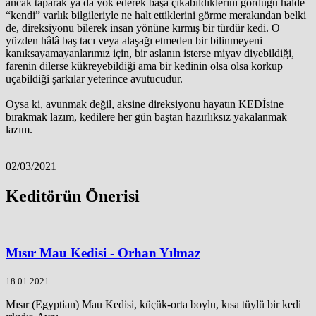
ancak taparak ya da yok ederek başa çıkabildiklerini gördüğü halde
“kendi” varlık bilgileriyle ne halt ettiklerini görme merakından belki
de, direksiyonu bilerek insan yönüne kırmış bir türdür kedi. O
yüzden hâlâ baş tacı veya alaşağı etmeden bir bilinmeyeni
kanıksayamayanlarımız için, bir aslanın isterse miyav diyebildiği,
farenin dilerse kükreyebildiği ama bir kedinin olsa olsa korkup
uçabildiği şarkılar yeterince avutucudur.
Oysa ki, avunmak değil, aksine direksiyonu hayatın KEDİsine
bırakmak lazım, kedilere her gün baştan hazırlıksız yakalanmak
lazım.
02/03/2021
Keditörün Önerisi
Mısır Mau Kedisi - Orhan Yılmaz
18.01.2021
Mısır (Egyptian) Mau Kedisi, küçük-orta boylu, kısa tüylü bir kedi