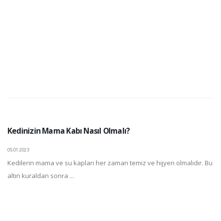
Kedinizin Mama Kabı Nasıl Olmalı?
05.01.2023
Kedilerin mama ve su kapları her zaman temiz ve hijyen olmalıdır. Bu
altın kuraldan sonra ...