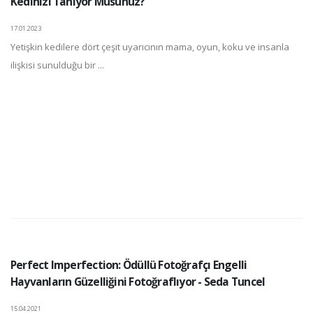
Kedinizi Tanıyor Musunuz?
17.01.2023
Yetişkin kedilere dört çeşit uyarıcının mama, oyun, koku ve insanla
ilişkisi sunulduğu bir ...
Perfect Imperfection: Ödüllü Fotoğrafçı Engelli
Hayvanların Güzelliğini Fotoğraflıyor - Seda Tuncel
15.04.2021