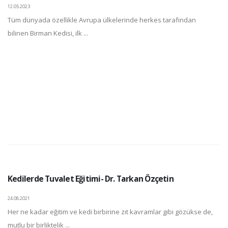
12.05.2023
Tüm dünyada özellikle Avrupa ülkelerinde herkes tarafından
bilinen Birman Kedisi, ilk ...
Kedilerde Tuvalet Eğitimi- Dr. Tarkan Özçetin
24.08.2021
Her ne kadar eğitim ve kedi birbirine zıt kavramlar gibi gözükse de,
mutlu bir birliktelik ...