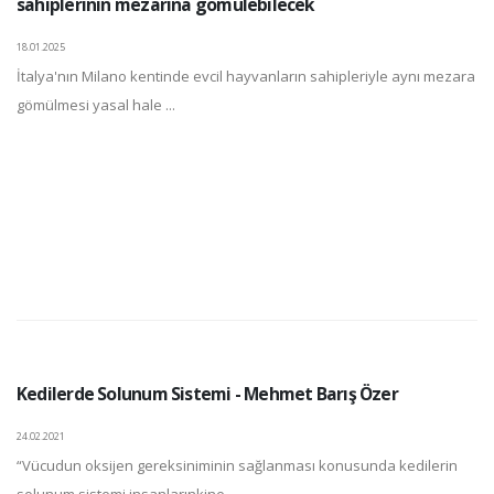
sahiplerinin mezarına gömülebilecek
18.01.2025
İtalya'nın Milano kentinde evcil hayvanların sahipleriyle aynı mezara
gömülmesi yasal hale ...
Kedilerde Solunum Sistemi - Mehmet Barış Özer
24.02.2021
“Vücudun oksijen gereksiniminin sağlanması konusunda kedilerin
solunum sistemi insanlarınkine ...