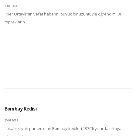
13.03.2026
İlber Ortaylı’nın vefat haberini büyük bir üzüntüyle öğrendim. Bu
toprakların ...
Bombay Kedisi
20.01.2023
Lakabı ‘siyah panter’ olan Bombay kedileri 1970’li yıllarda ortaya