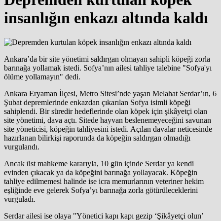
insanlığın enkazı altında kaldı
Ankara’da bir site yönetimi saldırgan olmayan sahipli köpeği zorla
barınağa yollamak istedi. Sofya’nın ailesi tahliye talebine "Sofya'yı
ölüme yollamayın" dedi.
Ankara Eryaman İlçesi, Metro Sitesi’nde yaşan Melahat Serdar’ın, 6
Şubat depremlerinde enkazdan çıkarılan Sofya isimli köpeği
sahiplendi. Bir süredir hedeflerinde olan köpek için şikâyetçi olan
site yönetimi, dava açtı. Sitede hayvan beslenemeyeceğini savunan
site yöneticisi, köpeğin tahliyesini istedi. Açılan davalar neticesinde
hazırlanan bilirkişi raporunda da köpeğin saldırgan olmadığı
vurgulandı.
Ancak üst mahkeme kararıyla, 10 gün içinde Serdar ya kendi
evinden çıkacak ya da köpeğini barınağa yollayacak. Köpeğin
tahliye edilmemesi halinde ise icra memurlarının veteriner hekim
eşliğinde eve gelerek Sofya’yı barınağa zorla götürüleceklerini
vurguladı.
Serdar ailesi ise olaya "Yönetici kapı kapı gezip ‘Şikâyetçi olun’