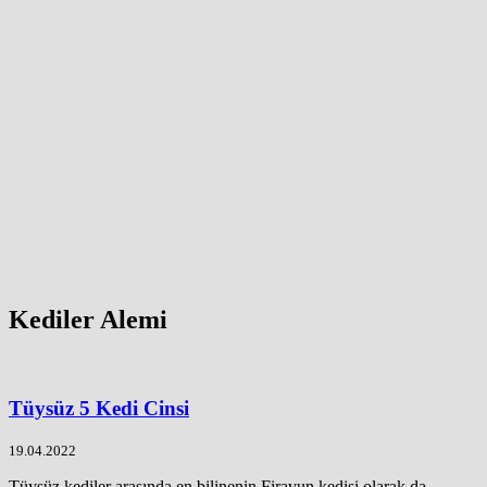
Kediler Alemi
Tüysüz 5 Kedi Cinsi
19.04.2022
Tüysüz kediler arasında en bilinenin Firavun kedisi olarak da ...