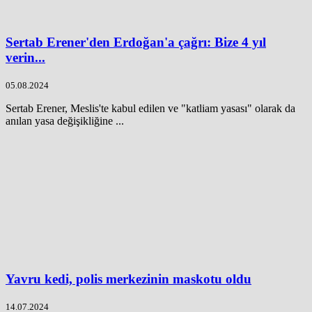
Sertab Erener'den Erdoğan'a çağrı: Bize 4 yıl
verin...
05.08.2024
Sertab Erener, Meslis'te kabul edilen ve "katliam yasası" olarak da
anılan yasa değişikliğine ...
Yavru kedi, polis merkezinin maskotu oldu
14.07.2024