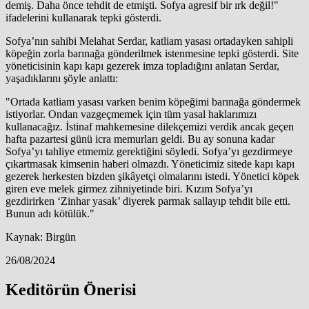
demiş. Daha önce tehdit de etmişti. Sofya agresif bir ırk değil!"
ifadelerini kullanarak tepki gösterdi.
Sofya’nın sahibi Melahat Serdar, katliam yasası ortadayken sahipli
köpeğin zorla barınağa gönderilmek istenmesine tepki gösterdi. Site
yöneticisinin kapı kapı gezerek imza topladığını anlatan Serdar,
yaşadıklarını şöyle anlattı:
"Ortada katliam yasası varken benim köpeğimi barınağa göndermek
istiyorlar. Ondan vazgeçmemek için tüm yasal haklarımızı
kullanacağız. İstinaf mahkemesine dilekçemizi verdik ancak geçen
hafta pazartesi günü icra memurları geldi. Bu ay sonuna kadar
Sofya’yı tahliye etmemiz gerektiğini söyledi. Sofya’yı gezdirmeye
çıkartmasak kimsenin haberi olmazdı. Yöneticimiz sitede kapı kapı
gezerek herkesten bizden şikâyetçi olmalarını istedi. Yönetici köpek
giren eve melek girmez zihniyetinde biri. Kızım Sofya’yı
gezdirirken ‘Zinhar yasak’ diyerek parmak sallayıp tehdit bile etti.
Bunun adı kötülük."
Kaynak: Birgün
26/08/2024
Keditörün Önerisi