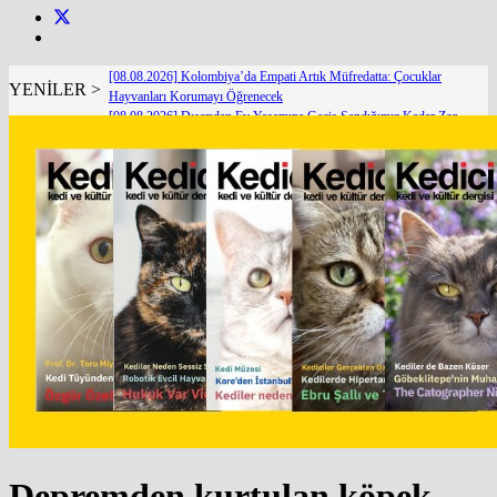
[08.08.2026] Kolombiya’da Empati Artık Müfredatta: Çocuklar
YENİLER >
Hayvanları Korumayı Öğrenecek
[08.08.2026] Dışarıdan Ev Yaşamına Geçiş Sandığımız Kadar Zor
Değil
[07.08.2026] Ankara Kedileri Dünyanın Yeni Dijital Elçileri
[07.08.2026] CIA’in Casus Kedileri ve Gizli Projelerin Paranoyak Altın Çağı
[07.08.2026] Dünya Kediler Günü'nün Adresi İstanbul Kedi Müzesi
[06.08.2026] Van İpekyolu Belediyesi Veteriner İşleri Müdürlüğü Ekiplerinden Örnek
Uygulama
[06.08.2026] Yaşlı Kedilerde Gizli Tehlike: Hipertansiyon
[05.08.2026] Bir Hayat Kurtarmak Bir Hayat Kurtarmaktır
[05.08.2026] KEDİ REFAHINDA YENİ BİR DÖNEM: SECURECAT TÜRKİYE’YE
GELİYOR
[04.08.2026] The Catographer Nils Jacobi : Dünyanın En Ünlü Kedi Fotoğrafçısı ile Özel
Röportaj
Depremden kurtulan köpek