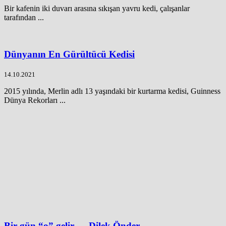
Bir kafenin iki duvarı arasına sıkışan yavru kedi, çalışanlar
tarafından ...
Dünyanın En Gürültücü Kedisi
14.10.2021
2015 yılında, Merlin adlı 13 yaşındaki bir kurtarma kedisi, Guinness
Dünya Rekorları ...
Bir gün “o” gelir... - Dilek Önder