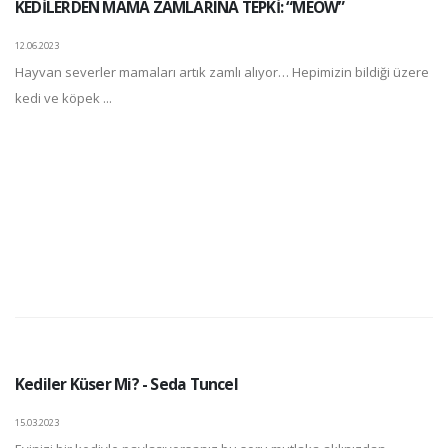
KEDİLERDEN MAMA ZAMLARINA TEPKİ: “MEOW”
12.06.2023
Hayvan severler mamaları artık zamlı alıyor… Hepimizin bildiği üzere
kedi ve köpek ...
Kediler Küser Mi? - Seda Tuncel
15.03.2023