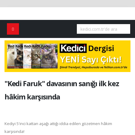
"Kedi Faruk" davasının sanığı ilk kez
hâkim karşısında
Kediyi 5'inci kattan aşağı attığı iddia edilen gözetmen hâkim
karşısında!