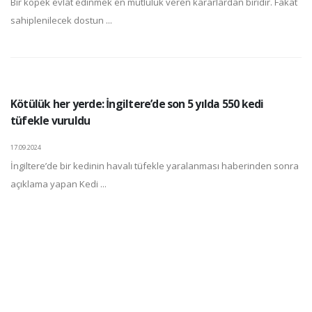
Bir köpek evlat edinmek en mutluluk veren kararlardan biridir. Fakat
sahiplenilecek dostun ...
Kötülük her yerde: İngiltere’de son 5 yılda 550 kedi
tüfekle vuruldu
17.09.2024
İngiltere’de bir kedinin havalı tüfekle yaralanması haberinden sonra
açıklama yapan Kedi ...