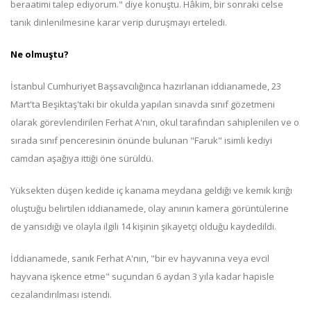
beraatimi talep ediyorum." diye konuştu. Hâkim, bir sonraki celse
tanık dinlenilmesine karar verip duruşmayı erteledi.
Ne olmuştu?
İstanbul Cumhuriyet Başsavcılığınca hazırlanan iddianamede, 23
Mart'ta Beşiktaş'taki bir okulda yapılan sınavda sınıf gözetmeni
olarak görevlendirilen Ferhat A'nın, okul tarafından sahiplenilen ve o
sırada sınıf penceresinin önünde bulunan "Faruk" isimli kediyi
camdan aşağıya ittiği öne sürüldü.
Yüksekten düşen kedide iç kanama meydana geldiği ve kemik kırığı
oluştuğu belirtilen iddianamede, olay anının kamera görüntülerine
de yansıdığı ve olayla ilgili 14 kişinin şikayetçi olduğu kaydedildi.
İddianamede, sanık Ferhat A'nın, "bir ev hayvanına veya evcil
hayvana işkence etme" suçundan 6 aydan 3 yıla kadar hapisle
cezalandırılması istendi.