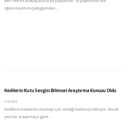
Ben Serra Karabaş.Bursa'da yaşıyorum. 16 yaşında bir lise
öğrencisiyim.Küçüklüğümden ...
Kedilerin Kutu Sevgisi Bilimsel Araştırma Konusu Oldu
21.04.2023
Kedilerin kutularda oturmayı çok sevdiği herkesçe biliniyor. Ancak
yeni bir araştırmaya göre ...