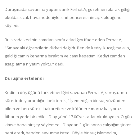
Duruşmada savunma yapan sanık Ferhat A, gözetmen olarak gittiği
okulda, sıcak hava nedeniyle sınıf penceresinin açık olduğunu
söyledi.
Bu sırada kedinin camdan sınıfa atladığını ifade eden Ferhat A,
"Sınavdaki öğrencilerin dikkati dağıldı. Ben de kediyi kucağıma alıp,
geldiği camın kenarına bıraktım ve camı kapattım. Kediyi camdan
aşağı atma niyetim yoktu." dedi.
Duruşma ertelendi
Kedinin düştüğünü fark etmediğini savunan Ferhat A, soruşturma
sürecinde yıprandığını belirterek, "İşlemediğim bir suç yüzünden
ailem ve ben sürekli hakaretlere ve küfürlere maruz kalıyoruz.
İtibarım yerle bir edildi. Olay günü 17.00'ye kadar okuldaydım. O gün
kimse bana bir şey söylemedi. Olaydan 3 gün sonra çalıştığım şirket
beni aradı, benden savunma istedi. Böyle bir suç işlemedim,