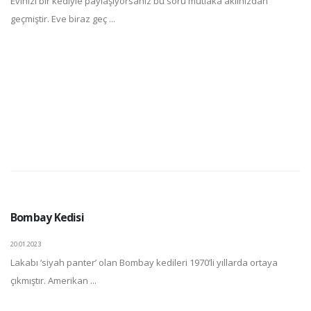
Evinizi bir kediyle paylaşıyorsanız bu soru mutlaka aklınızdan
geçmiştir. Eve biraz geç ...
Bombay Kedisi
20.01.2023
Lakabı ‘siyah panter’ olan Bombay kedileri 1970’li yıllarda ortaya
çıkmıştır. Amerikan ...