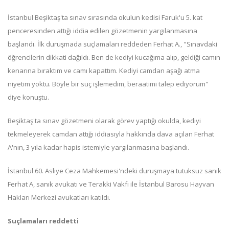
İstanbul Beşiktaş'ta sınav sırasında okulun kedisi Faruk'u 5. kat
penceresinden attığı iddia edilen gözetmenin yargılanmasına
başlandı. İlk duruşmada suçlamaları reddeden Ferhat A., "Sınavdaki
öğrencilerin dikkati dağıldı. Ben de kediyi kucağıma alıp, geldiği camın
kenarına bıraktım ve camı kapattım. Kediyi camdan aşağı atma
niyetim yoktu. Böyle bir suç işlemedim, beraatimi talep ediyorum"
diye konuştu.
Beşiktaş'ta sınav gözetmeni olarak görev yaptığı okulda, kediyi
tekmeleyerek camdan attığı iddiasıyla hakkında dava açılan Ferhat
A'nın, 3 yıla kadar hapis istemiyle yargılanmasına başlandı.
İstanbul 60. Asliye Ceza Mahkemesi'ndeki duruşmaya tutuksuz sanık
Ferhat A, sanık avukatı ve Terakki Vakfı ile İstanbul Barosu Hayvan
Hakları Merkezi avukatları katıldı.
Suçlamaları reddetti