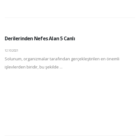
Derilerinden Nefes Alan 5 Canlı
12.10.2021
Solunum, organizmalar tarafından gerçekleştirilen en önemli
işlevlerden biridir, bu şekilde ...