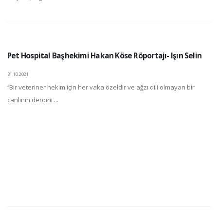
Pet Hospital Başhekimi Hakan Köse Röportajı- Işın Selin
31.10.2021
‘’Bir veteriner hekim için her vaka özeldir ve ağzı dili olmayan bir
canlının derdini ...