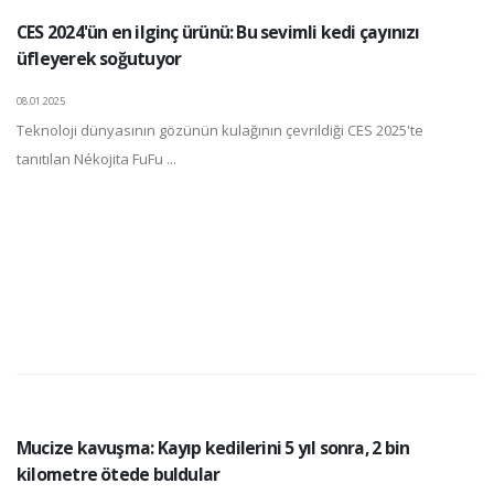
CES 2024'ün en ilginç ürünü: Bu sevimli kedi çayınızı
üfleyerek soğutuyor
08.01.2025
Teknoloji dünyasının gözünün kulağının çevrildiği CES 2025'te
tanıtılan Nékojita FuFu ...
Mucize kavuşma: Kayıp kedilerini 5 yıl sonra, 2 bin
kilometre ötede buldular