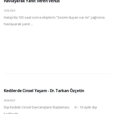
Havlayarak Yanıt Veren Venüs
10.02.2023
Hatay’da 103 saat sonra ekiplerin “Sesimi duyan var mı” çağrısına
havlayarak yanıt ...
Kedilerde Cinsel Yaşam - Dr. Tarkan Özçetin
28.04.2023
Dişi Kedide Cinsel Davranışların Başlaması: 6 – 10 aylık dişi
kedilerde ...