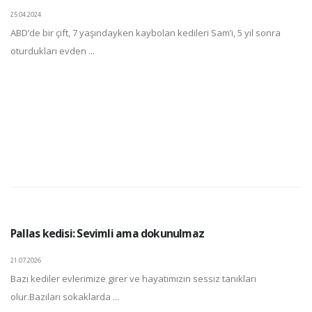
25.04.2024
ABD’de bir çift, 7 yaşındayken kaybolan kedileri Sam’i, 5 yıl sonra
oturdukları evden ...
Pallas kedisi: Sevimli ama dokunulmaz
21.07.2026
Bazı kediler evlerimize girer ve hayatımızın sessiz tanıkları
olur.Bazıları sokaklarda ...