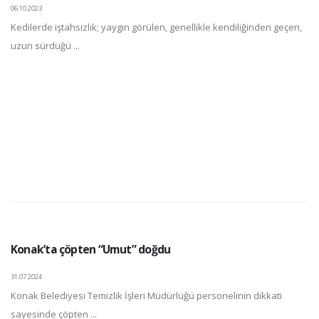
06.10.2023
Kedilerde iştahsızlık; yaygın görülen, genellikle kendiliğinden geçen,
uzun sürdüğü ...
Konak’ta çöpten “Umut” doğdu
31.07.2024
Konak Belediyesi Temizlik İşleri Müdürlüğü personelinin dikkati
sayesinde çöpten ...