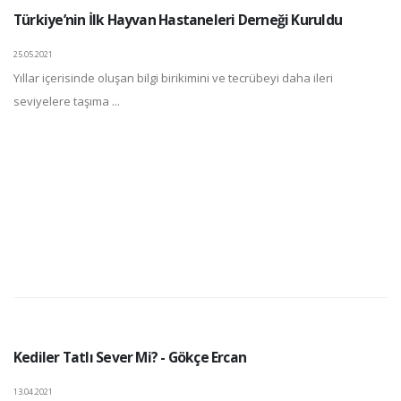
Türkiye’nin İlk Hayvan Hastaneleri Derneği Kuruldu
25.05.2021
Yıllar içerisinde oluşan bilgi birikimini ve tecrübeyi daha ileri
seviyelere taşıma ...
Kediler Tatlı Sever Mi? - Gökçe Ercan
13.04.2021