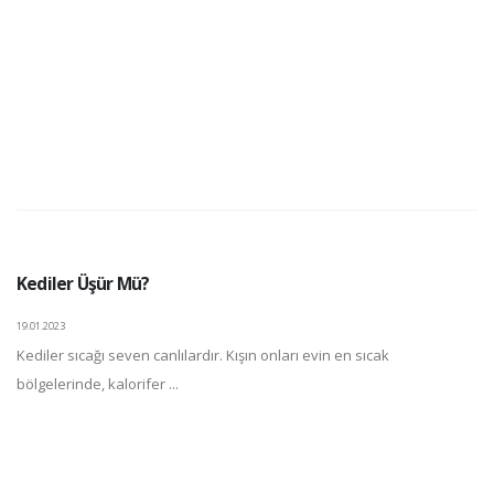
Kediler Üşür Mü?
19.01.2023
Kediler sıcağı seven canlılardır. Kışın onları evin en sıcak
bölgelerinde, kalorifer ...