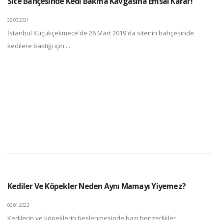
Site Bahçesinde Kedi Bakma Kavgasına Emsal Karar!
22.03.2021
İstanbul Küçükçekmece'de 26 Mart 2019'da sitenin bahçesinde
kedilere baktığı için ...
Kediler Ve Köpekler Neden Aynı Mamayı Yiyemez?
06.01.2023
Kedilerin ve köpeklerin beslenmesinde bazı benzerlikler