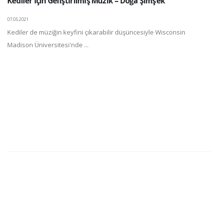
Kediler İçin Geliştirilmiş Müzik – Doğa Şimşek
07.05.2021
Kediler de müziğin keyfini çıkarabilir düşüncesiyle Wisconsin
Madison Üniversitesi'nde ...