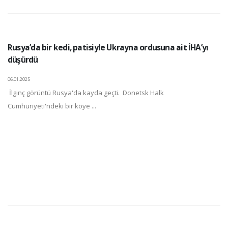
Rusya’da bir kedi, patisiyle Ukrayna ordusuna ait İHA’yı
düşürdü
06.01.2025
İlginç görüntü Rusya'da kayda geçti. Donetsk Halk
Cumhuriyeti'ndeki bir köye ...