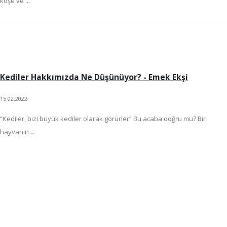
köşe ve ...
Kediler Hakkımızda Ne Düşünüyor? - Emek Ekşi
15.02.2022
“Kediler, bizi büyük kediler olarak görürler” Bu acaba doğru mu? Bir
hayvanın ...