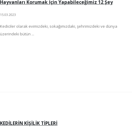
Hayvanları Korumak İçin Yapabileceğimiz 12 Şey
15.03.2023
Kediciler olarak evimizdeki, sokağımızdaki, şehrimizdeki ve dünya
üzerindeki bütün ...
KEDİLERİN KİŞİLİK TİPLERİ