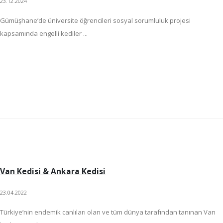
23.12.2024
Gümüşhane’de üniversite öğrencileri sosyal sorumluluk projesi
kapsamında engelli kediler ...
Van Kedisi & Ankara Kedisi
23.04.2022
Türkiye’nin endemik canlıları olan ve tüm dünya tarafından tanınan Van