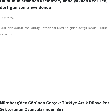
Ölümünün ardından krematoryumda yakılan kedi Ted,
dört gün sonra eve döndü
07.09.2024
Kedilerin dokuz canı olduğu efsanesi, Nicci Knight'ın sevgili kedisi Ted’in
vefatının ...
Nürnberg’den Görünen Gerçek: Türkiye Artık Dünya Pet
Sektörünün Oyuncularından Biri