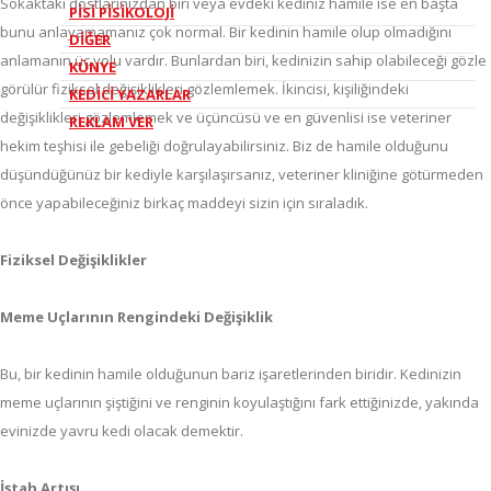
Sokaktaki dostlarınızdan biri veya evdeki kediniz hamile ise en başta
PİSİ PİSİKOLOJİ
bunu anlayamamanız çok normal. Bir kedinin hamile olup olmadığını
DİĞER
anlamanın üç yolu vardır. Bunlardan biri, kedinizin sahip olabileceği gözle
KÜNYE
görülür fiziksel değişiklikleri gözlemlemek. İkincisi, kişiliğindeki
KEDİCİ YAZARLAR
değişiklikleri gözlemlemek ve üçüncüsü ve en güvenlisi ise veteriner
REKLAM VER
hekim teşhisi ile gebeliği doğrulayabilirsiniz. Biz de hamile olduğunu
düşündüğünüz bir kediyle karşılaşırsanız, veteriner kliniğine götürmeden
önce yapabileceğiniz birkaç maddeyi sizin için sıraladık.
Fiziksel Değişiklikler
Meme Uçlarının Rengindeki Değişiklik
Bu, bir kedinin hamile olduğunun bariz işaretlerinden biridir. Kedinizin
meme uçlarının şiştiğini ve renginin koyulaştığını fark ettiğinizde, yakında
evinizde yavru kedi olacak demektir.
İştah Artışı