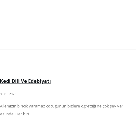
Kedi Dili Ve Edebiyatı
03.06.2023
Ailemizin biricik yaramaz çocuğunun bizlere öğrettiği ne çok şey var
aslında. Her biri ...