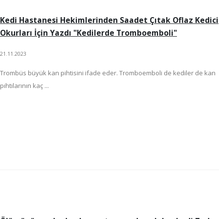
Kedi Hastanesi Hekimlerinden Saadet Çıtak Oflaz Kedici
Okurları İçin Yazdı "Kedilerde Tromboemboli"
21.11.2023
Trombüs büyük kan pihtisini ifade eder. Tromboemboli de kediler de kan
pıhtılarının kaç ...