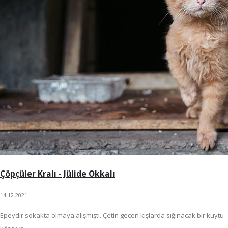
Çöpçüler Kralı - Jülide Okkalı
14.12.2021
Epeydir sokakta olmaya alışmıştı. Çetin geçen kışlarda sığınacak bir kuytu