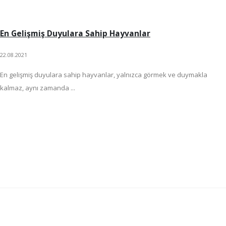
En Gelişmiş Duyulara Sahip Hayvanlar
22.08.2021
En gelişmiş duyulara sahip hayvanlar, yalnızca görmek ve duymakla
kalmaz, aynı zamanda ...