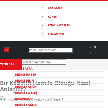
ANA SAYFA
KÜNYE
KEDİCİ YAZARLAR
REKLAM VER
YENİLER >
ANA SAYFA
KEDİCİ HABER
KEDİCİ BİLİM
Bir Kedinin Hamile Olduğu Nasıl
KEDİCİ YAŞAM
Anlaşılır?
KEDİCİ SÖYLEŞİ
KEDİPEDİA
KEDİCİ SAĞLIK