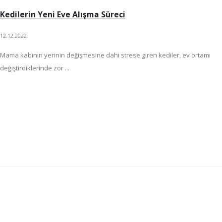
Kedilerin Yeni Eve Alışma Süreci
12.12.2022
Mama kabının yerinin değişmesine dahi strese giren kediler, ev ortamı
değiştirdiklerinde zor ...