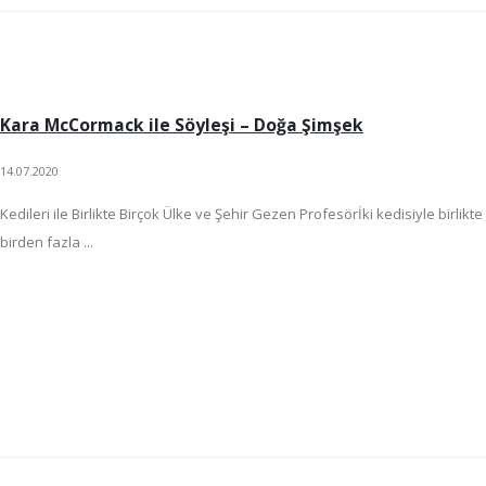
Kara McCormack ile Söyleşi – Doğa Şimşek
14.07.2020
Kedileri ile Birlikte Birçok Ülke ve Şehir Gezen Profesörİki kedisiyle birlikte
birden fazla ...