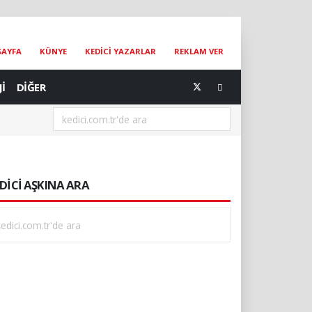
SAYFA
KÜNYE
KEDİCİ YAZARLAR
REKLAM VER
Jİ
DİĞER
DİCİ AŞKINA ARA