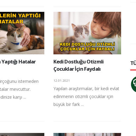
n Yaptığı Hatalar
Kedi Dostluğu Otizmli
TÜ
Çocuklar İçin Faydalı
 birçoğunu istemeden
12.01.2021
Yapılan araştırmalar, bir kedi evlat
atalar mevcuttur.
edinmenin otizmli çocuklar için
inize karşı ...
büyük bir fark ...