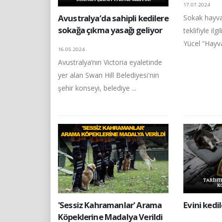
17.07.2024
Avustralya’da sahipli kedilere
Sokak hayvan
sokağa çıkma yasağı geliyor
teklifiyle i
Yücel “Hayva
16.05.2024
Avustralya’nın Victoria eyaletinde
yer alan Swan Hill Belediyesi'nin
şehir konseyi, belediye ...
'Sessiz Kahramanlar' Arama
Evini kedi
Köpeklerine Madalya Verildi