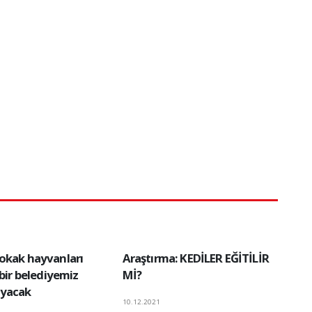
okak hayvanları
Araştırma: KEDİLER EĞİTİLİR
çbir belediyemiz
Mİ?
yacak
10.12.2021