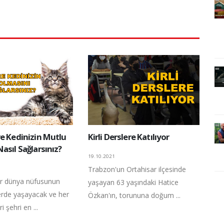
re Kedinizin Mutlu
Kirli Derslere Katılıyor
asıl Sağlarsınız?
19.10.2021
Trabzon'un Ortahisar ilçesinde
ar dünya nüfusunun
yaşayan 63 yaşındaki Hatice
lerde yaşayacak ve her
Özkan'ın, torununa doğum ...
i şehri en ...