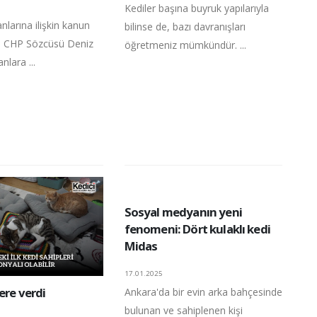
Kediler başına buyruk yapılarıyla
larına ilişkin kanun
bilinse de, bazı davranışları
lgili CHP Sözcüsü Deniz
öğretmeniz mümkündür. ...
nlara ...
Sosyal medyanın yeni
fenomeni: Dört kulaklı kedi
Midas
17.01.2025
lere verdi
Ankara'da bir evin arka bahçesinde
bulunan ve sahiplenen kişi