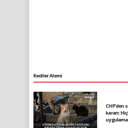
Kediler Alemi
CHP’den s
kararı: Hi
uygulama