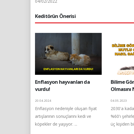
04/02/2022
Keditörün Önerisi
Enflasyon hayvanları da
Bilime Gö
vurdu!
Olmasını N
20.04.2024
04.05.2023
Enflasyon nedeniyle oluşan fiyat
2030'a kad
artışlarının sonuçlarını kedi ve
%60'ı şehir
köpekler de yaşıyor. ...
üç kişiden bir