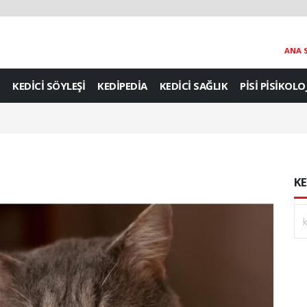
ANA 
KEDİCİ SÖYLEŞİ
KEDİPEDİA
KEDİCİ SAĞLIK
PİSİ PİSİKOLO
KE