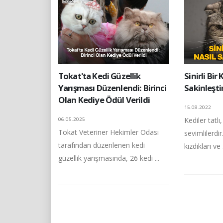
Tokat'ta Kedi Güzellik
Sinirli Bir
Yarışması Düzenlendi: Birinci
Sakinleştir
Olan Kediye Ödül Verildi
15.08.2022
Kediler tatlı
06.05.2025
Tokat Veteriner Hekimler Odası
sevimlilerdi
tarafından düzenlenen kedi
kızdıkları ve .
güzellik yarışmasında, 26 kedi ...