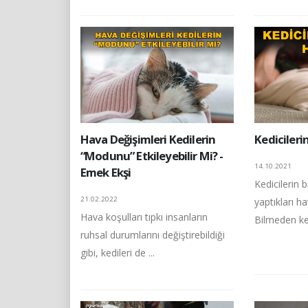
Hava Değişimleri Kedilerin
Kedicileri
“Modunu” Etkileyebilir Mi? -
14.10.2021
Emek Ekşi
Kedicilerin
21.02.2022
yaptıkları h
Hava koşulları tıpkı insanların
Bilmeden ked
ruhsal durumlarını değiştirebildiği
gibi, kedileri de ...