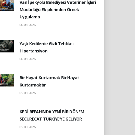
Van İpekyolu Belediyesi Veteriner İşleri
Müdürlüğü Ekiplerinden Örnek
Uygulama
06.08.2026
Yaşlı Kedilerde Gizli Tehlike:
Hipertansiyon
06.08.2026
Bir Hayat Kurtarmak Bir Hayat
Kurtarmaktır
05.08.2026
KEDİ REFAHINDA YENİ BİR DÖNEM:
SECURECAT TÜRKİYE’YE GELİYOR
05.08.2026