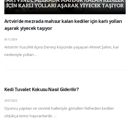
Artvin’de mezrada mahsur kalan kediler için karlı yolları
aşarak yiyecek taşıyor
05.12.2024
Artvin’in Yusufeli ilçesi Dereiçi köyünde yaşayan Ahmet Şahin, kar
nedeniyle yolları ...
Kedi Tuvalet Kokusu Nasıl Giderilir?
29.07.2023
Oyuncu yapıları ve sevimli halleriyle gönülleri fetheden kediler
oldukça temiz hayvanlardır. ...