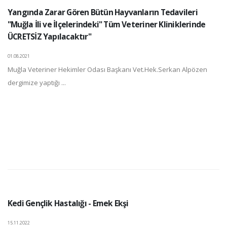
Yangında Zarar Gören Bütün Hayvanların Tedavileri
"Muğla İli ve İlçelerindeki" Tüm Veteriner Kliniklerinde
ÜCRETSİZ Yapılacaktır"
01.08.2021
Muğla Veteriner Hekimler Odası Başkanı Vet.Hek.Serkan Alpözen
dergimize yaptığı ...
Kedi Gençlik Hastalığı - Emek Ekşi
15.11.2022