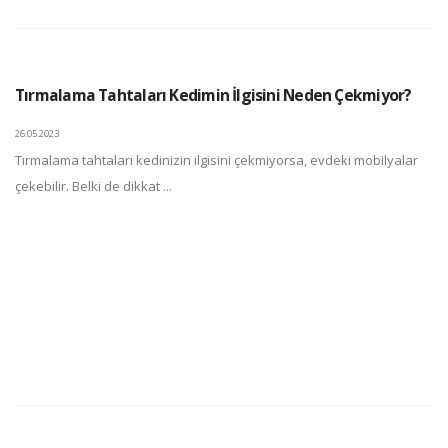
Tırmalama Tahtaları Kedimin İlgisini Neden Çekmiyor?
26.05.2023
Tırmalama tahtaları kedinizin ilgisini çekmiyorsa, evdeki mobilyalar
çekebilir. Belki de dikkat ...