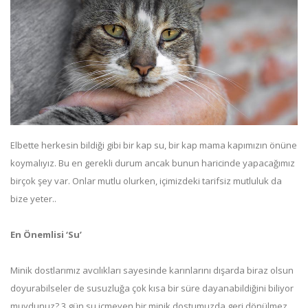
Elbette herkesin bildiği gibi bir kap su, bir kap mama kapımızın önüne
koymalıyız. Bu en gerekli durum ancak bunun haricinde yapacağımız
birçok şey var. Onlar mutlu olurken, içimizdeki tarifsiz mutluluk da
bize yeter..
En Önemlisi ‘Su’
Minik dostlarımız avcılıkları sayesinde karınlarını dışarda biraz olsun
doyurabilseler de susuzluğa çok kısa bir süre dayanabildiğini biliyor
muydunuz? 3 gün su içmeyen bir minik dostumuzda geri dönülmez