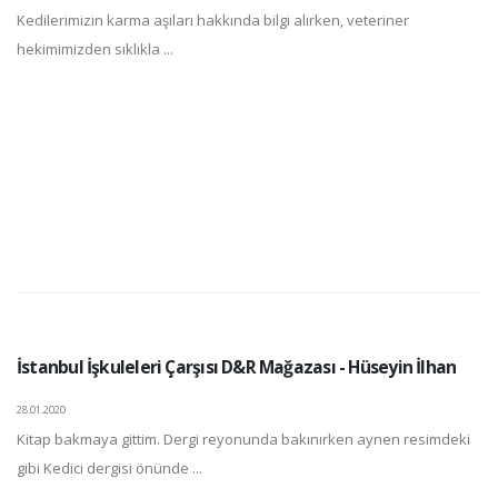
Kedilerimizin karma aşıları hakkında bilgi alırken, veteriner
hekimimizden sıklıkla ...
İstanbul İşkuleleri Çarşısı D&R Mağazası - Hüseyin İlhan
28.01.2020
Kitap bakmaya gittim. Dergi reyonunda bakınırken aynen resimdeki
gibi Kedici dergisi önünde ...