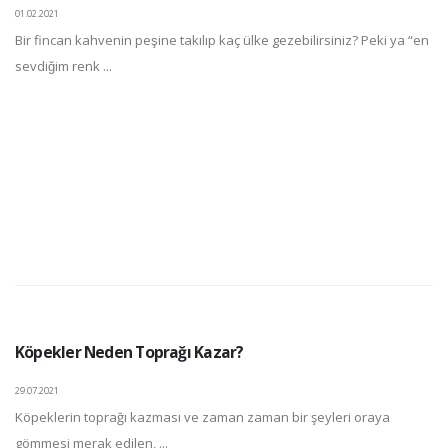
01.02.2021
Bir fincan kahvenin peşine takılıp kaç ülke gezebilirsiniz? Peki ya “en
sevdiğim renk ...
Köpekler Neden Toprağı Kazar?
29.07.2021
Köpeklerin toprağı kazması ve zaman zaman bir şeyleri oraya
gömmesi merak edilen, ...