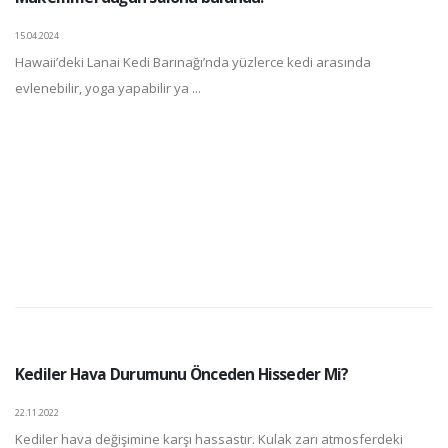
15.04.2024
Hawaii’deki Lanai Kedi Barınağı’nda yüzlerce kedi arasında
evlenebilir, yoga yapabilir ya ...
Kediler Hava Durumunu Önceden Hisseder Mi?
22.11.2022
Kediler hava değişimine karşı hassastır. Kulak zarı atmosferdeki