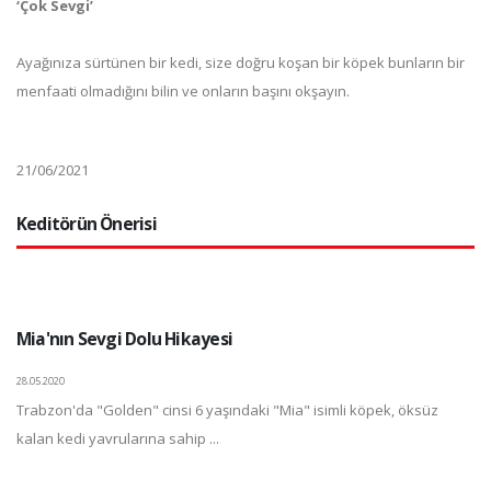
‘Çok Sevgi’
Ayağınıza sürtünen bir kedi, size doğru koşan bir köpek bunların bir
menfaati olmadığını bilin ve onların başını okşayın.
21/06/2021
Keditörün Önerisi
Mia'nın Sevgi Dolu Hikayesi
28.05.2020
Trabzon'da "Golden" cinsi 6 yaşındaki "Mia" isimli köpek, öksüz
kalan kedi yavrularına sahip ...