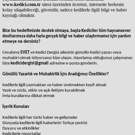
www.kedici.com.tr
sitesi üzerinden ücretsiz, internette herkesin
kolay ulaşabileceği, güvenilir, sadece kedilerle ilgili bilgi ve haber
kaynağı olmaktır.
Bize bu hedefimizde destek olmaya, başta Kediciler tüm hayvansever
dostlarımıza daha fazla gerçek bilgi ve haber ulaştırmamız için yardım
etmeye ne dersiniz?
Cevabınız
EVET
ve
Kedici Dergisi ailesinin gönüllü Kedici yazarı veya
muhabiri olmak istiyorsanız bize ulaşın. Hazırlamış olduğunuz çalışmanızı
bize
kedicidergisi@gmail
adresine e-posta gönderin.
Gönüllü Yazarlık ve Muhabirlik İçin Aradığımız Özellikler?
Kedilerle ilgili yazmaktan ve haber üretmekten keyif almak
Yazılı ve sözlü, etkin ve açık iletişim kurabilmek
İmla kurallarına dikkat etmek
İçerik Konuları
Kedilerle ilgili her türlü haber ve gelişmeler
Dünyada kedilerle ilgili haberlerin Türkçe çevirisi
Duyuru ve etkinlikler
Kedicilerle röportajlar