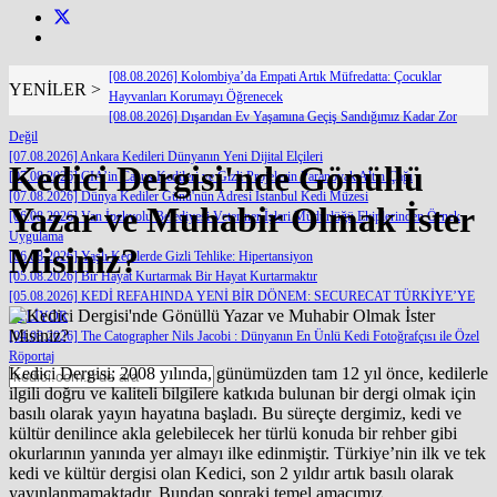
[08.08.2026] Kolombiya’da Empati Artık Müfredatta: Çocuklar
YENİLER >
Hayvanları Korumayı Öğrenecek
[08.08.2026] Dışarıdan Ev Yaşamına Geçiş Sandığımız Kadar Zor
Değil
[07.08.2026] Ankara Kedileri Dünyanın Yeni Dijital Elçileri
Kedici Dergisi'nde Gönüllü
[07.08.2026] CIA’in Casus Kedileri ve Gizli Projelerin Paranoyak Altın Çağı
[07.08.2026] Dünya Kediler Günü'nün Adresi İstanbul Kedi Müzesi
Yazar ve Muhabir Olmak İster
[06.08.2026] Van İpekyolu Belediyesi Veteriner İşleri Müdürlüğü Ekiplerinden Örnek
Uygulama
Misiniz?
[06.08.2026] Yaşlı Kedilerde Gizli Tehlike: Hipertansiyon
[05.08.2026] Bir Hayat Kurtarmak Bir Hayat Kurtarmaktır
[05.08.2026] KEDİ REFAHINDA YENİ BİR DÖNEM: SECURECAT TÜRKİYE’YE
GELİYOR
[04.08.2026] The Catographer Nils Jacobi : Dünyanın En Ünlü Kedi Fotoğrafçısı ile Özel
Röportaj
Kedici Dergisi; 2008 yılında, günümüzden tam 12 yıl önce, kedilerle
ilgili doğru ve kaliteli bilgilere katkıda bulunan bir dergi olmak için
basılı olarak yayın hayatına başladı. Bu süreçte dergimiz, kedi ve
kültür denilince akla gelebilecek her türlü konuda bir rehber gibi
okurlarının yanında yer almayı ilke edinmiştir. Türkiye’nin ilk ve tek
kedi ve kültür dergisi olan Kedici, son 2 yıldır artık basılı olarak
yayınlanmamaktadır. Bundan sonraki temel amacımız