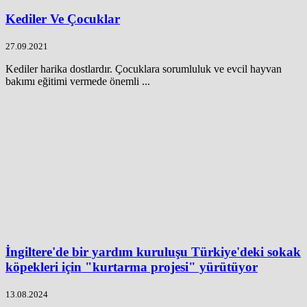
Kediler Ve Çocuklar
27.09.2021
Kediler harika dostlardır. Çocuklara sorumluluk ve evcil hayvan
bakımı eğitimi vermede önemli ...
İngiltere'de bir yardım kuruluşu Türkiye'deki sokak
köpekleri için "kurtarma projesi" yürütüyor
13.08.2024