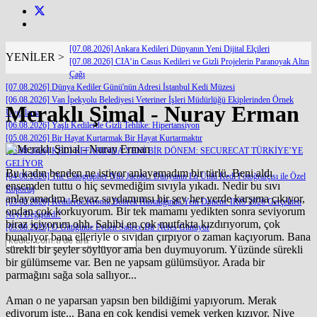
[07.08.2026] Ankara Kedileri Dünyanın Yeni Dijital Elçileri
YENİLER >
[07.08.2026] CIA’in Casus Kedileri ve Gizli Projelerin Paranoyak Altın
Çağı
[07.08.2026] Dünya Kediler Günü'nün Adresi İstanbul Kedi Müzesi
[06.08.2026] Van İpekyolu Belediyesi Veteriner İşleri Müdürlüğü Ekiplerinden Örnek
Meraklı Şimal - Nuray Erman
Uygulama
[06.08.2026] Yaşlı Kedilerde Gizli Tehlike: Hipertansiyon
[05.08.2026] Bir Hayat Kurtarmak Bir Hayat Kurtarmaktır
[05.08.2026] KEDİ REFAHINDA YENİ BİR DÖNEM: SECURECAT TÜRKİYE’YE
GELİYOR
Bu kadın benden ne istiyor anlayamadım bir türlü. Beni aldı
[04.08.2026] The Catographer Nils Jacobi : Dünyanın En Ünlü Kedi Fotoğrafçısı ile Özel
ensemden tuttu o hiç sevmediğim sıvıyla yıkadı. Nedir bu sıvı
Röportaj
anlayamadım. Beyaz saydamımsı bir şey her yerde karşıma çıkıyor,
[03.08.2026] Kedilerde Kronik Böbrek Hastalığında Yeni Dönem: IRIS 2026 Gerçekten
ondan çok korkuyorum. Bir tek mamamı yedikten sonra seviyorum
Neyi Değiştirdi?
biraz içiyorum ohh. Sahibi en çok mutfakta kızdırıyorum, çok
[03.08.2026] O Gittiğinde Evden Sadece Bir Nefes Gitmiyor
bunalıyor bana elleriyle o sıvıdan çırpıyor o zaman kaçıyorum. Bana
sürekli bir şeyler söylüyor ama ben duymuyorum. Yüzünde sürekli
bir gülümseme var. Ben ne yapsam gülümsüyor. Arada bir
parmağını sağa sola sallıyor...
Aman o ne yaparsan yapsın ben bildiğimi yapıyorum. Merak
ediyorum işte... Bana en çok kendisi yemek yerken kızıyor. Niye