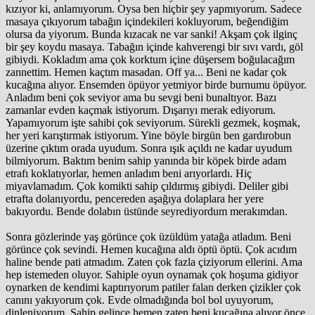
kızıyor ki, anlamıyorum. Oysa ben hiçbir şey yapmıyorum. Sadece
masaya çıkıyorum tabağın içindekileri kokluyorum, beğendiğim
olursa da yiyorum. Bunda kızacak ne var sanki! Akşam çok ilginç
bir şey koydu masaya. Tabağın içinde kahverengi bir sıvı vardı, göl
gibiydi. Kokladım ama çok korktum içine düşersem boğulacağım
zannettim. Hemen kaçtım masadan. Off ya... Beni ne kadar çok
kucağına alıyor. Ensemden öpüyor yetmiyor birde burnumu öpüyor.
Anladım beni çok seviyor ama bu sevgi beni bunaltıyor. Bazı
zamanlar evden kaçmak istiyorum. Dışarıyı merak ediyorum.
Yapamıyorum işte sahibi çok seviyorum. Sürekli gezmek, koşmak,
her yeri karıştırmak istiyorum. Yine böyle birgün ben gardırobun
üzerine çıktım orada uyudum. Sonra ışık açıldı ne kadar uyudum
bilmiyorum. Baktım benim sahip yanında bir köpek birde adam
etrafı koklatıyorlar, hemen anladım beni arıyorlardı. Hiç
miyavlamadım. Çok komikti sahip çıldırmış gibiydi. Deliler gibi
etrafta dolanıyordu, pencereden aşağıya dolaplara her yere
bakıyordu. Bende dolabın üstünde seyrediyordum merakımdan.
Sonra gözlerinde yaş görünce çok üzüldüm yatağa atladım. Beni
görünce çok sevindi. Hemen kucağına aldı öptü öptü. Çok acıdım
haline bende pati atmadım. Zaten çok fazla çiziyorum ellerini. Ama
hep istemeden oluyor. Sahiple oyun oynamak çok hoşuma gidiyor
oynarken de kendimi kaptırıyorum patiler falan derken çizikler çok
canını yakıyorum çok. Evde olmadığında bol bol uyuyorum,
dinleniyorum. Sahip gelince hemen zaten beni kucağına alıyor önce