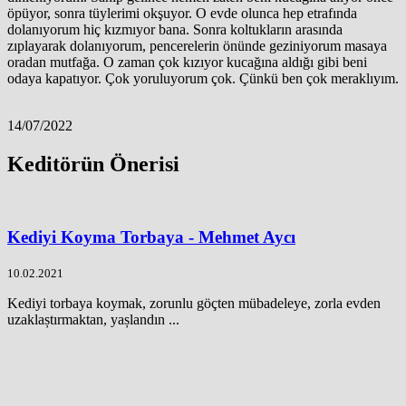
öpüyor, sonra tüylerimi okşuyor. O evde olunca hep etrafında
dolanıyorum hiç kızmıyor bana. Sonra koltukların arasında
zıplayarak dolanıyorum, pencerelerin önünde geziniyorum masaya
oradan mutfağa. O zaman çok kızıyor kucağına aldığı gibi beni
odaya kapatıyor. Çok yoruluyorum çok. Çünkü ben çok meraklıyım.
14/07/2022
Keditörün Önerisi
Kediyi Koyma Torbaya - Mehmet Aycı
10.02.2021
Kediyi torbaya koymak, zorunlu göçten mübadeleye, zorla evden
uzaklaștırmaktan, yașlandın ...