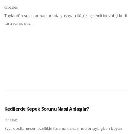
06.06.2026
Tayland’ın sulak ormanlarında yaşayan küçük, gizemli bir vahşi kedi
türü vardı: düz ...
Kedilerde Kepek Sorunu Nasıl Anlaşılır?
11.11.2022
Evcil dostlarımızın özellikle tarama esnasında ortaya çıkan beyaz