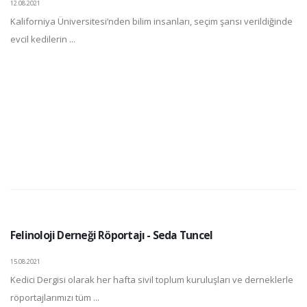
12.08.2021
Kaliforniya Üniversitesi’nden bilim insanları, seçim şansı verildiğinde
evcil kedilerin ...
Felinoloji Derneği Röportajı - Seda Tuncel
15.08.2021
Kedici Dergisi olarak her hafta sivil toplum kuruluşları ve derneklerle
röportajlarımızı tüm ...