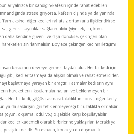
bunlar yalnızca bir sandığın/kafesin içinde rahat edebilen
e sınırlandığında strese giriyorsa, kafesin dışında ya da yanında
 Tam aksine, diğer kedileri rahatsız ortamlarla ilişkilendirirse
hatsa, gerekli kaynaklar sağlanmalıdır (yiyecek, su, kum,
iğeri daha kendine güvenli ve dışa dönükse, çekingen olan
e hareketleri sınırlanmalıdır. Böylece çekingen kedinin iletişimi
an bakıcıların devreye girmesi faydalı olur. Her bir kedi için
uğu gibi, kediler tasmaya da alışkın olmalı ve rahat etmelidirler.
ayı başlatmaya yarayan bir araçtır. Tasmalar kedilerin aynı
erin hareketlerini kısıtlamalarına, ani ve beklenmeyen bir
r. Her bir kedi, göğüs tasması takıldıktan sonra, diğer kediyi
n ya da saldırganlığın tetiklenmeyeceği bir uzaklıkta olmalıdır.
sa (oyun, okşama, ödül vb.) o şekilde karşı koşullayabilir.
adar kediler kademeli olarak birbirlerine yaklaşırlar. Meraklı ya
, pekiştirilmelidir. Bu esnada, korku ya da düşmanlık