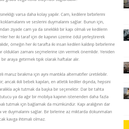
inekliği varsa daha kolay yapılır. Cam, kedilere birbirlerini
 koklamalarını ve seslerini duymalarını sağlar. Bunun için,
an ziyade cam ya da sineklikli bir kapı olmalı ve kedilerin
imler her iki taraf için de kapının üzerine ödül yerleştirerek
dır, örneğin her iki tarafta iki insan kedileri kaldırıp birbirlerine
ır oldukları zamanı seçmelerine izin vermek önemlidir. Yeniden
i bir araya getirmek tipik olarak haftalar alır.
li maruz bırakma için aynı mantıkla alternatifler üretilebilir.
; ancak ikili bebek kapıları, en atletik kediler dışında, hepsini
 aralıkla açık tutmak da başka bir seçenektir. Dar bir tahta
 tutucu ya da ağır bir mobilya kapının istenenden daha fazla
 kapalı tutmak için bağlamak da mümkündür. Kapı aralığının dar
ını ve duymalarını sağlar. Bir birlerine az miktarda dokunmaları
cak kavga ihtimali olmaz.