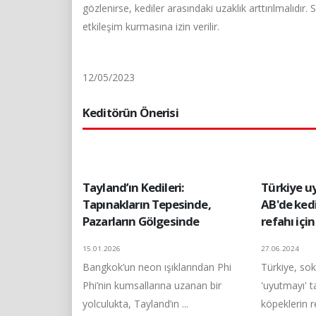
gözlenirse, kediler arasındaki uzaklık arttırılmalıdır
etkileşim kurmasına izin verilir.
12/05/2023
Keditörün Önerisi
Tayland’ın Kedileri:
Türkiye u
Tapınakların Tepesinde,
AB'de kedi
Pazarların Gölgesinde
refahı içi
15.01.2026
27.06.2024
Bangkok’un neon ışıklarından Phi
Türkiye, sok
Phi’nin kumsallarına uzanan bir
'uyutmayı' t
yolculukta, Tayland’ın ...
köpeklerin re