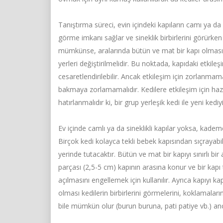
Tanıştırma süreci, evin içindeki kapıların camı ya da s
görme imkanı sağlar ve sineklik birbirlerini görürken
mümkünse, aralarında bütün ve mat bir kapı olmasınd
yerleri değiştirilmelidir. Bu noktada, kapıdaki etkileş
cesaretlendirilebilir. Ancak etkileşim için zorlanmamalı
bakmaya zorlamamalıdır. Kedilere etkileşim için haz
hatırlanmalıdır ki, bir grup yerleşik kedi ile yeni kediy
Ev içinde camlı ya da sineklikli kapılar yoksa, kademe
Birçok kedi kolayca tekli bebek kapısından sıçrayabilir
yerinde tutacaktır. Bütün ve mat bir kapıyı sınırlı bir
parçası (2,5-5 cm) kapının arasına konur ve bir kapı
açılmasını engellemek için kullanılır. Ayrıca kapıyı
olması kedilerin birbirlerini görmelerini, koklamalar
bile mümkün olur (burun buruna, pati patiye vb.) an