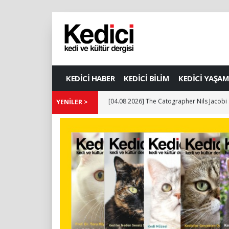
KEDİCİ HABER
KEDİCİ BİLİM
KEDİCİ YAŞAM
YENİLER >
[04.08.2026] The Catographer Nils Jacobi 