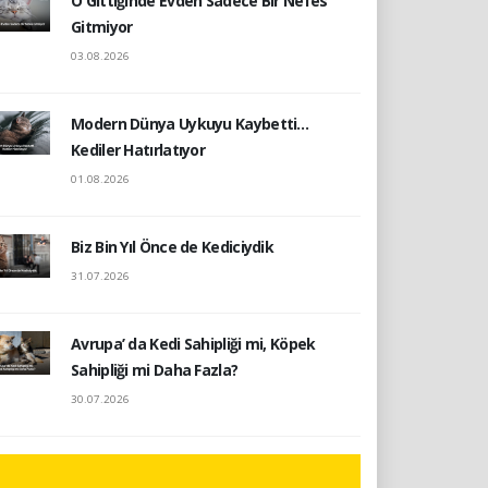
O Gittiğinde Evden Sadece Bir Nefes
Gitmiyor
03.08.2026
Modern Dünya Uykuyu Kaybetti…
Kediler Hatırlatıyor
01.08.2026
Biz Bin Yıl Önce de Kediciydik
31.07.2026
Avrupa’ da Kedi Sahipliği mi, Köpek
Sahipliği mi Daha Fazla?
30.07.2026