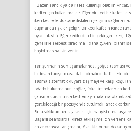
Bazen sandık ya da kafes kullanışlı olabilir. Ancak, 
kediler için kullanılmalıdır. Eğer bir kedi bir kafes il
iken kedilerle dostane ilişkilerin gelişimi sağlanamaz.
düşmanca ilişkiler gelişir. Bir kedi kafesin içinde ra
oyuncak vb.). Eğer kedilerden biri çekingen iken, d
genellikle serbest bırakılmalı, daha güvenli olanın is
başlatmasına izin verilir.
Tanıştırmanın son aşamalarında, göğüs tasması ve ins
bir insan tanıştırmaya dahil olmalıdır. Kafeslerle old
Tasma sistematik duyarsızlaşmayı ve karşı koşullam
odada bulunmalarını sağlar, fakat insanların da kedil
çatışma durumunda kedileri ayırmalarına olanak sağla
görebileceği bir pozisyonda tutulmalı, ancak korkunu
Bu uzaklıktan her kişi kedisi için hangisi daha uygun
Başarılı seanslarda, direkt etkileşime izin verilene k
da arkadaşça tanışmalar, özellikle burun dokunuşları