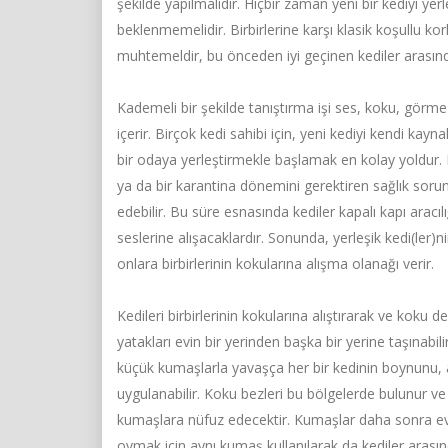
şekilde yapılmalıdır. Hiçbir zaman yeni bir kediyi ye
beklenmemelidir. Birbirlerine karşı klasik koşullu k
muhtemeldir, bu önceden iyi geçinen kediler arasında 
Kademeli bir şekilde tanıştırma işi ses, koku, görm
içerir. Birçok kedi sahibi için, yeni kediyi kendi kay
bir odaya yerleştirmekle başlamak en kolay yoldur. 
ya da bir karantina dönemini gerektiren sağlık soru
edebilir. Bu süre esnasında kediler kapalı kapı aracılı
seslerine alışacaklardır. Sonunda, yerleşik kedi(ler)ni
onlara birbirlerinin kokularına alışma olanağı verir.
Kedileri birbirlerinin kokularına alıştırarak ve koku de
yatakları evin bir yerinden başka bir yerine taşınabili
küçük kumaşlarla yavaşça her bir kedinin boynunu, ağ
uygulanabilir. Koku bezleri bu bölgelerde bulunur ve
kumaşlara nüfuz edecektir. Kumaşlar daha sonra evin i
ovmak için aynı kumaş kullanılarak da kediler arası