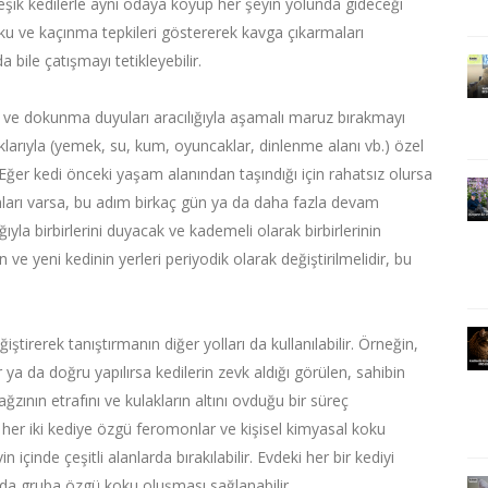
rleşik kedilerle aynı odaya koyup her şeyin yolunda gideceği
orku ve kaçınma tepkileri göstererek kavga çıkarmaları
bile çatışmayı tetikleyebilir.
e ve dokunma duyuları aracılığıyla aşamalı maruz bırakmayı
naklarıyla (yemek, su, kum, oyuncaklar, dinlenme alanı vb.) özel
Eğer kedi önceki yaşam alanından taşındığı için rahatsız olursa
nları varsa, bu adım birkaç gün ya da daha fazla devam
ğıyla birbirlerini duyacak ve kademeli olarak birbirlerinin
n ve yeni kedinin yerleri periyodik olarak değiştirilmelidir, bu
ğiştirerek tanıştırmanın diğer yolları da kullanılabilir. Örneğin,
r ya da doğru yapılırsa kedilerin zevk aldığı görülen, sahibin
zının etrafını ve kulakların altını ovduğu bir süreç
 her iki kediye özgü feromonlar ve kişisel kimyasal koku
çinde çeşitli alanlarda bırakılabilir. Evdeki her bir kediyi
nda gruba özgü koku oluşması sağlanabilir.