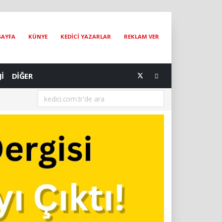
SAYFA
KÜNYE
KEDİCİ YAZARLAR
REKLAM VER
Jİ
DİĞER
[03.08.2026] Kedilerde Kronik Böbrek Hastalığında Yeni Dönem: IRIS 