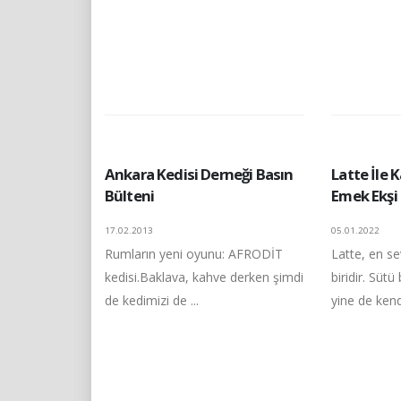
Ankara Kedisi Derneği Basın
Latte İle K
Bülteni
Emek Ekşi
17.02.2013
05.01.2022
Rumların yeni oyunu: AFRODİT
Latte, en s
kedisi.Baklava, kahve derken şimdi
biridir. Sütü
de kedimizi de ...
yine de kendi