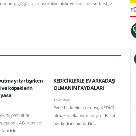
. Sonunda, göğüs tasması kaldırılabilir ve kedilerin serbestçe
TÜ
yutmayı tartışırken
KEDİCİKLERLE EV ARKADAŞI
 ve köpeklerin
OLMANIN FAYDALARI
n yasa
17.08.2023
Evde bir kedinin olması, KEDİCİ
ak hayvanlarını
olmak harika bir deneyim. Fakat
artışırken, AB, kedi ve
her kedi ırkının farklı ...
fahı için ...