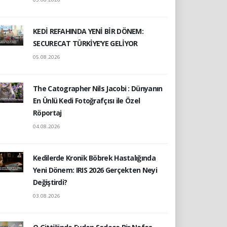
KEDİ REFAHINDA YENİ BİR DÖNEM:
SECURECAT TÜRKİYE’YE GELİYOR
05.08.2026
The Catographer Nils Jacobi : Dünyanın
En Ünlü Kedi Fotoğrafçısı ile Özel
Röportaj
04.08.2026
Kedilerde Kronik Böbrek Hastalığında
Yeni Dönem: IRIS 2026 Gerçekten Neyi
Değiştirdi?
03.08.2026