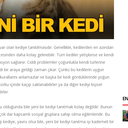
ar olan kediye tanıtılmasıdır. Genellikle, kedilerden en azından
sinden daha kolay gelinebilir. Tüm kediler yetişkinse ve kendi
asyon sağlanır. Ciddi problemler çoğunlukla kendi türlerine
di bir araya geldiği zaman çıkar. Çünkü bu kedilerin uygun
 kurallarını anlamazlar ve başka bir kedi gördüklerinde yoğun
ku içinde kaçıp saklanabilirler ya da diğer kediyi kişisel
irler.
EN
 olduğunda bile yeni bir kediyi tanıtmak kolay değildir. Bunun
ok dar kapsamlı sosyal gruplara sahip olma eğilimleridir. Bu
p kediye, yavru olsa bile, yeni bir kediyi tanıtma işi kademeli bir