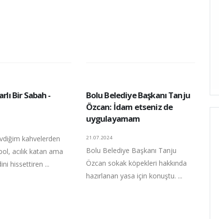
arlı Bir Sabah -
Bolu Belediye Başkanı Tanju
Özcan: İdam etseniz de
uygulayamam
evdiğim kahvelerden
21.07.2024
Bolu Belediye Başkanı Tanju
 bol, acılık katan ama
Özcan sokak köpekleri hakkında
ni hissettiren ...
hazırlanan yasa için konuştu. ...