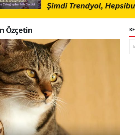
an Özçetin
KE