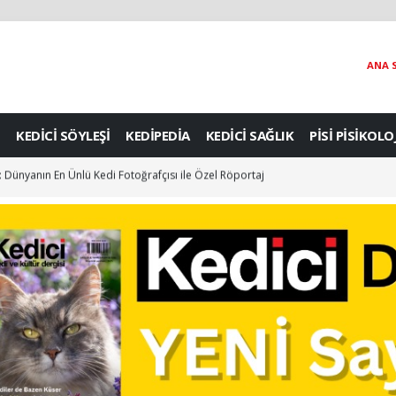
ANA 
KEDİCİ SÖYLEŞİ
KEDİPEDİA
KEDİCİ SAĞLIK
PİSİ PİSİKOLO
: Dünyanın En Ünlü Kedi Fotoğrafçısı ile Özel Röportaj