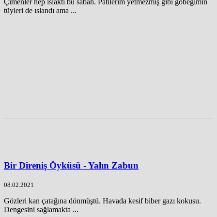
Çimenler hep ıslaktı bu sabah. Patilerim yetmezmiş gibi göbeğimin
tüyleri de ıslandı ama ...
Bir Direniş Öyküsü - Yalın Zabun
08.02.2021
Gözleri kan çatağına dönmüştü. Havada kesif biber gazı kokusu.
Dengesini sağlamakta ...