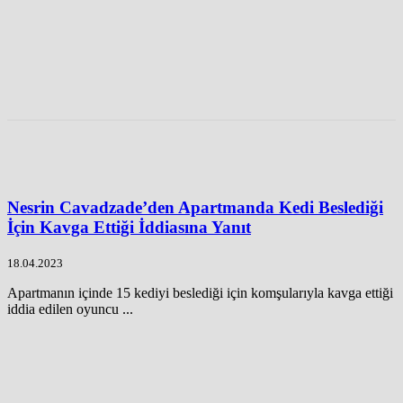
Nesrin Cavadzade’den Apartmanda Kedi Beslediği
İçin Kavga Ettiği İddiasına Yanıt
18.04.2023
Apartmanın içinde 15 kediyi beslediği için komşularıyla kavga ettiği
iddia edilen oyuncu ...