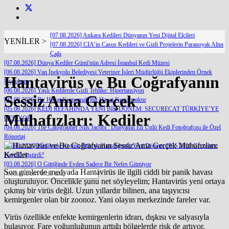
[07.08.2026] Ankara Kedileri Dünyanın Yeni Dijital Elçileri
YENİLER >
[07.08.2026] CIA’in Casus Kedileri ve Gizli Projelerin Paranoyak Altın
Çağı
[07.08.2026] Dünya Kediler Günü'nün Adresi İstanbul Kedi Müzesi
[06.08.2026] Van İpekyolu Belediyesi Veteriner İşleri Müdürlüğü Ekiplerinden Örnek
Hantavirüs ve Bu Coğrafyanın
Uygulama
[06.08.2026] Yaşlı Kedilerde Gizli Tehlike: Hipertansiyon
Sessiz Ama Gerçek
[05.08.2026] Bir Hayat Kurtarmak Bir Hayat Kurtarmaktır
[05.08.2026] KEDİ REFAHINDA YENİ BİR DÖNEM: SECURECAT TÜRKİYE’YE
Muhafızları: Kediler
GELİYOR
[04.08.2026] The Catographer Nils Jacobi : Dünyanın En Ünlü Kedi Fotoğrafçısı ile Özel
Röportaj
[03.08.2026] Kedilerde Kronik Böbrek Hastalığında Yeni Dönem: IRIS 2026 Gerçekten
Neyi Değiştirdi?
[03.08.2026] O Gittiğinde Evden Sadece Bir Nefes Gitmiyor
Son günlerde medyada Hantavirüs ile ilgili ciddi bir panik havası
oluşturuluyor. Öncelikle şunu net söyleyelim; Hantavirüs yeni ortaya
çıkmış bir virüs değil. Uzun yıllardır bilinen, ana taşıyıcısı
kemirgenler olan bir zoonoz. Yani olayın merkezinde fareler var.
Virüs özellikle enfekte kemirgenlerin idrarı, dışkısı ve salyasıyla
bulaşıyor. Fare yoğunluğunun arttığı bölgelerde risk de artıyor.