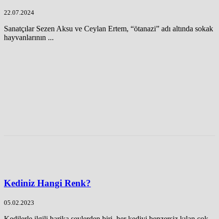
22.07.2024
Sanatçılar Sezen Aksu ve Ceylan Ertem, “ötanazi” adı altında sokak
hayvanlarının ...
Kediniz Hangi Renk?
05.02.2023
Kedilerle ilgili harika şeylerden biri, her kediyi benzersiz kılan çok