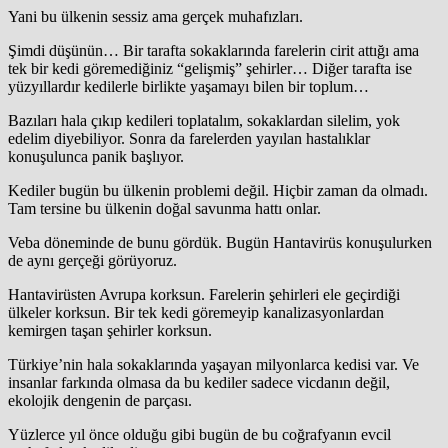
Yani bu ülkenin sessiz ama gerçek muhafızları.
Şimdi düşünün… Bir tarafta sokaklarında farelerin cirit attığı ama
tek bir kedi göremediğiniz “gelişmiş” şehirler… Diğer tarafta ise
yüzyıllardır kedilerle birlikte yaşamayı bilen bir toplum…
Bazıları hala çıkıp kedileri toplatalım, sokaklardan silelim, yok
edelim diyebiliyor. Sonra da farelerden yayılan hastalıklar
konuşulunca panik başlıyor.
Kediler bugün bu ülkenin problemi değil. Hiçbir zaman da olmadı.
Tam tersine bu ülkenin doğal savunma hattı onlar.
Veba döneminde de bunu gördük. Bugün Hantavirüs konuşulurken
de aynı gerçeği görüyoruz.
Hantavirüsten Avrupa korksun. Farelerin şehirleri ele geçirdiği
ülkeler korksun. Bir tek kedi göremeyip kanalizasyonlardan
kemirgen taşan şehirler korksun.
Türkiye’nin hala sokaklarında yaşayan milyonlarca kedisi var. Ve
insanlar farkında olmasa da bu kediler sadece vicdanın değil,
ekolojik dengenin de parçası.
Yüzlerce yıl önce olduğu gibi bugün de bu coğrafyanın evcil