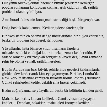
Dünyanın birçok yerinde özellikle büyük şehirlerde kemirgen
popülasyonlarının kontrolden çıkması artık ciddi bir halk sağlığı
problemi olarak görülüyor.
Ama burada kimsenin konuşmak istemediği başka bir gerçek var.
Doğa boşluk kabul etmez. Kediler giderse fareler gelir.
Bir ekosistemin en önemli denge unsurlarından birini yok ederseniz,
başka bir problem büyüyerek geri döner.
Yüzyıllardır, hatta binlerce yıldır insanların farelerle
mücadelesindeki en doğal kontrol mekanizması kediler oldu. Bu
sadece romantik bir “hayvan sevgisi” hikayesi değil, aynı zamanda
şehir biyolojisi ve halk sağlığı meselesi.
Bugün Avrupa’nın bazı büyük şehirlerinde geceleri kaldırımlarda
görülen dev fareler artık kimseyi şaşırtmıyor. Paris’te, Londra’da,
New York’ta insanlar kemirgen istilasını normalleştirmiş durumda.
Çünkü şehirlerden kediler çekildi ama fareler çekilmedi.
Bizim coğrafyamız ise yüzyıllardır başka bir kültürün içinden geldi.
Mahalle kedileri… Liman kedileri… Cami avlusunda yaşayan
kediler… Depoları, sokakları, mahalleleri koruyan kediler…