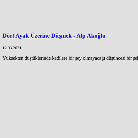
Dört Ayak Üzerine Düşmek - Alp Akoğlu
12.03.2021
Yüksekten düștüklerinde kedilere bir şey olmayacağı düşüncesi bir şehi