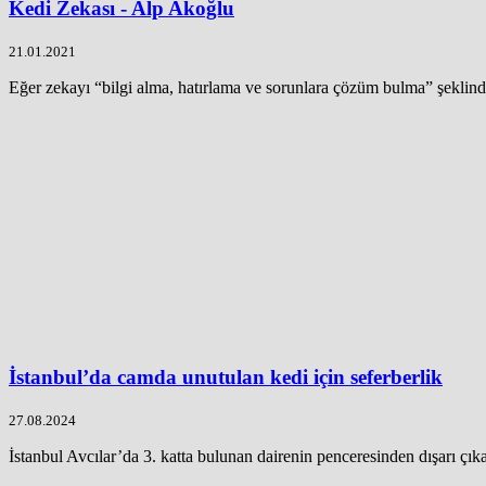
Kedi Zekası - Alp Akoğlu
21.01.2021
Eğer zekayı “bilgi alma, hatırlama ve sorunlara çözüm bulma” şeklinde
İstanbul’da camda unutulan kedi için seferberlik
27.08.2024
İstanbul Avcılar’da 3. katta bulunan dairenin penceresinden dışarı çık