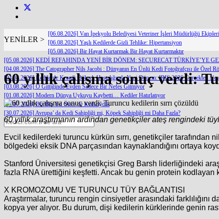
[06.08.2026] Van İpekyolu Belediyesi Veteriner İşleri Müdürlüğü Ekipl
YENİLER >
[06.08.2026] Yaşlı Kedilerde Gizli Tehlike: Hipertansiyon
[05.08.2026] Bir Hayat Kurtarmak Bir Hayat Kurtarmaktır
[05.08.2026] KEDİ REFAHINDA YENİ BİR DÖNEM: SECURECAT TÜRKİYE’YE G
[04.08.2026] The Catographer Nils Jacobi : Dünyanın En Ünlü Kedi Fotoğrafçısı ile Özel Rö
60 yıllık çalışma sonuç verdi: T
[03.08.2026] Kedilerde Kronik Böbrek Hastalığında Yeni Dönem: IRIS 2026 Gerçekten Neyi
[03.08.2026] O Gittiğinde Evden Sadece Bir Nefes Gitmiyor
[01.08.2026] Modern Dünya Uykuyu Kaybetti… Kediler Hatırlatıyor
[31.07.2026] Biz Bin Yıl Önce de Kediciydik
[30.07.2026] Avrupa’ da Kedi Sahipliği mi, Köpek Sahipliği mi Daha Fazla?
60 yıllık araştırmanın ardından genetikçiler ateş rengindeki t
Evcil kedilerdeki turuncu kürkün sırrı, genetikçiler tarafından
bölgedeki eksik DNA parçasından kaynaklandığını ortaya koy
Stanford Üniversitesi genetikçisi Greg Barsh liderliğindeki ara
fazla RNA ürettiğini keşfetti. Ancak bu genin protein kodlayan
X KROMOZOMU VE TURUNCU TÜY BAĞLANTISI
Araştırmalar, turuncu rengin cinsiyetler arasındaki farklılığı
kopya yer alıyor. Bu durum, dişi kedilerin kürklerinde genin r