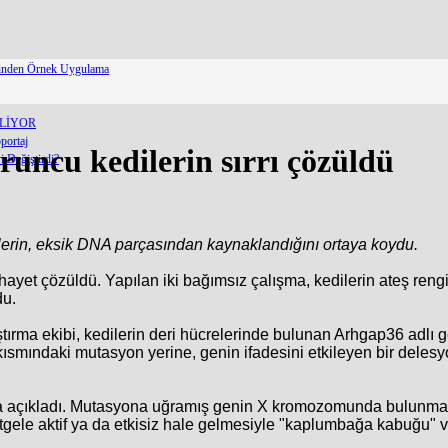
erinden Örnek Uygulama
ELİYOR
portaj
uruncu kedilerin sırrı çözüldü
 Değiştirdi?
üylerin, eksik DNA parçasından kaynaklandığını ortaya koydu.
 nihayet çözüldü. Yapılan iki bağımsız çalışma, kedilerin ateş re
du.
ştırma ekibi, kedilerin deri hücrelerinde bulunan Arhgap36 adlı g
 kısmındaki mutasyon yerine, genin ifadesini etkileyen bir deles
nı da açıkladı. Mutasyona uğramış genin X kromozomunda bulunmas
astgele aktif ya da etkisiz hale gelmesiyle "kaplumbağa kabuğu"