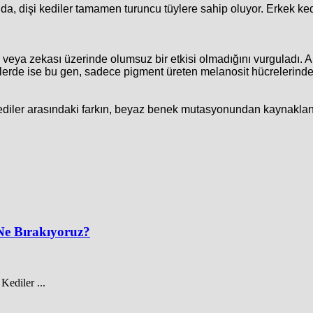
a, dişi kediler tamamen turuncu tüylere sahip oluyor. Erkek k
ığı veya zekası üzerinde olumsuz bir etkisi olmadığını vurgulad
lerde ise bu gen, sadece pigment üreten melanosit hücrelerinde a
ediler arasındaki farkın, beyaz benek mutasyonundan kaynakland
Ne Bırakıyoruz?
ediler ...