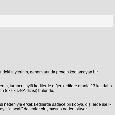
ngindeki tüylerinin, genomlarında protein kodlamayan bir
enin, turuncu tüylü kedilerde diğer kedilere oranla 13 kat daha
yon (eksik DNA dizisi) bulundu.
ı nedeniyle erkek kedilerde sadece bir kopya, dişilerde ise iki
 veya "alacalı" desenler oluşmasına neden oluyor.