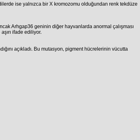
edilerde ise yalnızca bir X kromozomu olduğundan renk tekdüze
ı. Ancak Arhgap36 geninin diğer hayvanlarda anormal çalışması
şırı ifade ediliyor.
ığını açıkladı. Bu mutasyon, pigment hücrelerinin vücutta