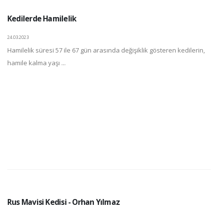
Kedilerde Hamilelik
24.03.2023
Hamilelik süresi 57 ile 67 gün arasında değişiklik gösteren kedilerin,
hamile kalma yaşı ...
Rus Mavisi Kedisi - Orhan Yılmaz