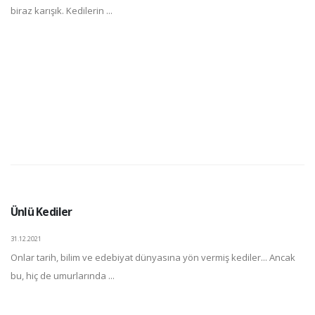
biraz karışık. Kedilerin ...
Ünlü Kediler
31.12.2021
Onlar tarih, bilim ve edebiyat dünyasına yön vermiş kediler... Ancak
bu, hiç de umurlarında ...