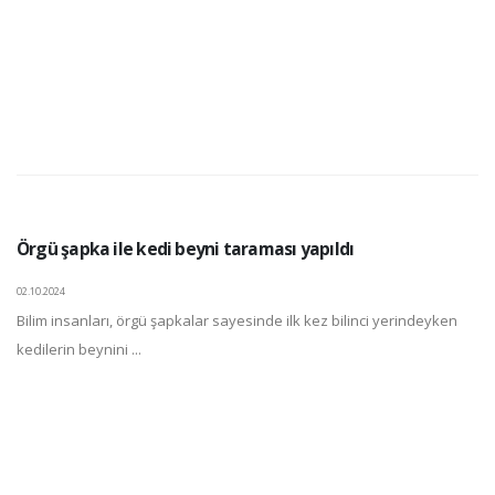
Örgü şapka ile kedi beyni taraması yapıldı
02.10.2024
Bilim insanları, örgü şapkalar sayesinde ilk kez bilinci yerindeyken
kedilerin beynini ...