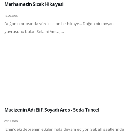
Merhametin Sıcak Hikayesi
16.06.2025
Doğanın ortasında yürek ısıtan bir hikaye... Dağda bir tavşan
yavrusunu bulan Selami Amca, ...
Mucizenin Adı Elif, Soyadı Ares - Seda Tuncel
03.11.2020
İzmir’deki depremin etkileri hala devam ediyor. Sabah saatlerinde