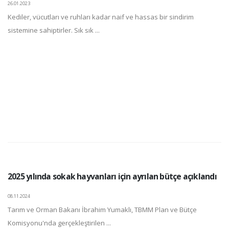
26.01.2023
Kediler, vücutları ve ruhları kadar naif ve hassas bir sindirim
sistemine sahiptirler. Sık sık ...
2025 yılında sokak hayvanları için ayrılan bütçe açıklandı
08.11.2024
Tarım ve Orman Bakanı İbrahim Yumaklı, TBMM Plan ve Bütçe
Komisyonu'nda gerçekleştirilen ...