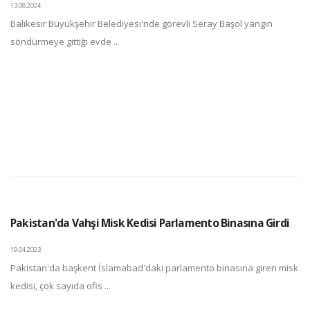
13.08.2024
Balıkesir Büyükşehir Belediyesi'nde görevli Seray Başol yangın
söndürmeye gittiği evde ...
Pakistan'da Vahşi Misk Kedisi Parlamento Binasına Girdi
19.04.2023
Pakistan'da başkent İslamabad'daki parlamento binasına giren misk
kedisi, çok sayıda ofis ...