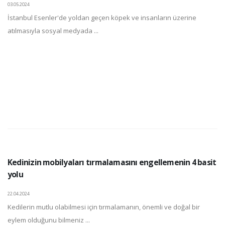
03.05.2024
İstanbul Esenler'de yoldan geçen köpek ve insanların üzerine
atılmasıyla sosyal medyada ...
Kedinizin mobilyaları tırmalamasını engellemenin 4 basit
yolu
22.04.2024
Kedilerin mutlu olabilmesi için tırmalamanın, önemli ve doğal bir
eylem olduğunu bilmeniz ...