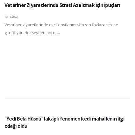
Veteriner Ziyaretlerinde Stresi Azaltmak İçin İpuçları
13.12.2022
Veteriner ziyaretlerinde evcil dostlarımız bazen fazlaca strese
girebiliyor. Her şeyden önce, ...
"Yedi Bela Hüsnü" lakaplı fenomen kedi mahallenin ilgi
odağı oldu