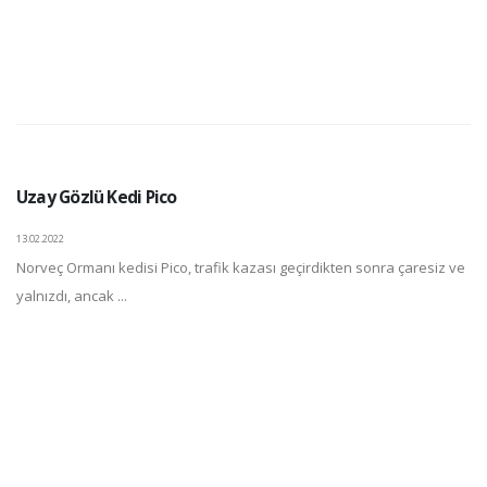
Uzay Gözlü Kedi Pico
13.02.2022
Norveç Ormanı kedisi Pico, trafik kazası geçirdikten sonra çaresiz ve
yalnızdı, ancak ...