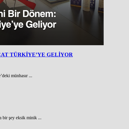
CAT TÜRKİYE’YE GELİYOR
’deki münhasır ...
 bir şey eksik minik ...