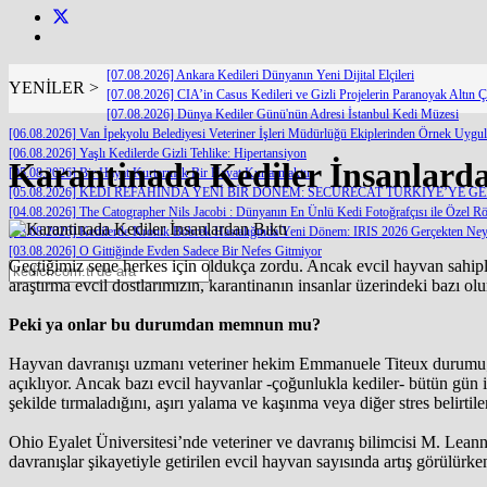
[07.08.2026] Ankara Kedileri Dünyanın Yeni Dijital Elçileri
YENİLER >
[07.08.2026] CIA’in Casus Kedileri ve Gizli Projelerin Paranoyak Altın Ç
[07.08.2026] Dünya Kediler Günü'nün Adresi İstanbul Kedi Müzesi
[06.08.2026] Van İpekyolu Belediyesi Veteriner İşleri Müdürlüğü Ekiplerinden Örnek Uygu
[06.08.2026] Yaşlı Kedilerde Gizli Tehlike: Hipertansiyon
Karantinada Kediler İnsanlarda
[05.08.2026] Bir Hayat Kurtarmak Bir Hayat Kurtarmaktır
[05.08.2026] KEDİ REFAHINDA YENİ BİR DÖNEM: SECURECAT TÜRKİYE’YE G
[04.08.2026] The Catographer Nils Jacobi : Dünyanın En Ünlü Kedi Fotoğrafçısı ile Özel Rö
[03.08.2026] Kedilerde Kronik Böbrek Hastalığında Yeni Dönem: IRIS 2026 Gerçekten Neyi
[03.08.2026] O Gittiğinde Evden Sadece Bir Nefes Gitmiyor
Geçtiğimiz sene herkes için oldukça zordu. Ancak evcil hayvan sahipler
araştırma evcil dostlarımızın, karantinanın insanlar üzerindeki bazı olum
Peki ya onlar bu durumdan memnun mu?
Hayvan davranışı uzmanı veteriner hekim Emmanuele Titeux durumu; “E
açıklıyor. Ancak bazı evcil hayvanlar -çoğunlukla kediler- bütün gün i
şekilde tırmaladığını, aşırı yalama ve kaşınma veya diğer stres belirtil
Ohio Eyalet Üniversitesi’nde veteriner ve davranış bilimcisi M. Leanne 
davranışlar şikayetiyle getirilen evcil hayvan sayısında artış görülürken