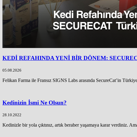
KEDİ REFAHINDA YENİ BİR DÖNEM: SECURE
05.08.2026
Felikan Farma ile Fransız SIGNS Labs arasında SecureCat’in Türkiye
Kedinizin İsmi Ne Olsun?
28.10.2022
Kedinizle bir yola çıktınız, artık beraber yaşamaya karar verdiniz. Ama