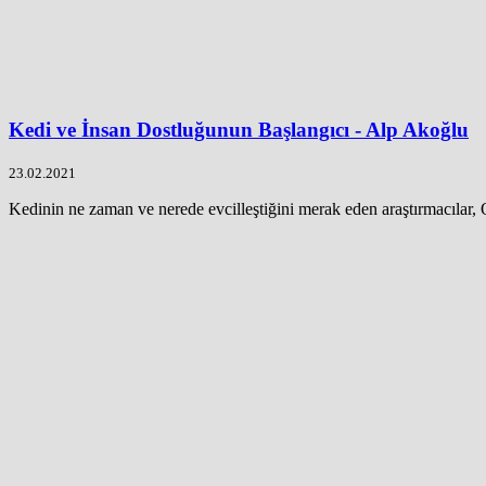
Kedi ve İnsan Dostluğunun Başlangıcı - Alp Akoğlu
23.02.2021
Kedinin ne zaman ve nerede evcilleştiğini merak eden araştırmacılar, 