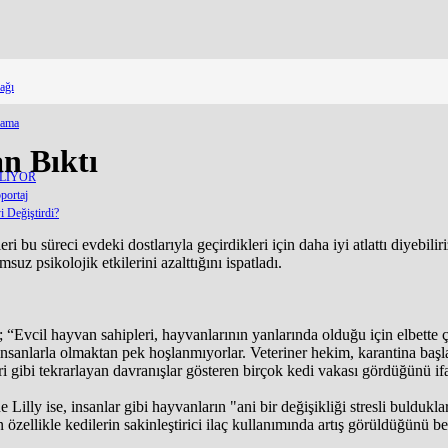
ağı
lama
n Bıktı
ELİYOR
portaj
 Değiştirdi?
i bu süreci evdeki dostlarıyla geçirdikleri için daha iyi atlattı diyebi
suz psikolojik etkilerini azalttığını ispatladı.
vcil hayvan sahipleri, hayvanlarının yanlarında olduğu için elbette ç
nsanlarla olmaktan pek hoşlanmıyorlar. Veteriner hekim, karantina başladı
eri gibi tekrarlayan davranışlar gösteren birçok kedi vakası gördüğünü ifa
Lilly ise, insanlar gibi hayvanların "ani bir değişikliği stresli buldukl
 özellikle kedilerin sakinleştirici ilaç kullanımında artış görüldüğünü beli