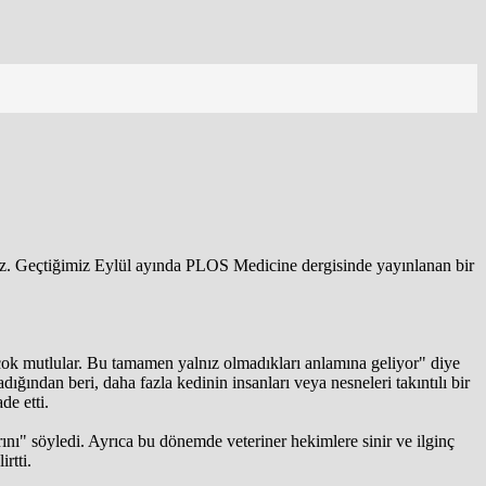
liriz. Geçtiğimiz Eylül ayında PLOS Medicine dergisinde yayınlanan bir
ok mutlular. Bu tamamen yalnız olmadıkları anlamına geliyor" diye
ğından beri, daha fazla kedinin insanları veya nesneleri takıntılı bir
de etti.
arını" söyledi. Ayrıca bu dönemde veteriner hekimlere sinir ve ilginç
rtti.