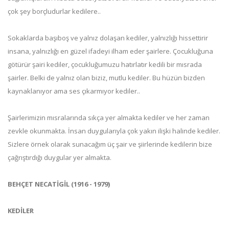
çok şey borçludurlar kedilere..
Sokaklarda başıboş ve yalnız dolaşan kediler, yalnızlığı hissettirir
insana, yalnızlığı en güzel ifadeyi ilham eder şairlere. Çocukluğuna
götürür şairi kediler, çocukluğumuzu hatırlatır kedili bir mısrada
şairler. Belki de yalnız olan biziz, mutlu kediler. Bu hüzün bizden
kaynaklanıyor ama ses çıkarmıyor kediler..
Şairlerimizin mısralarında sıkça yer almakta kediler ve her zaman
zevkle okunmakta. İnsan duygularıyla çok yakın ilişki halinde kediler.
Sizlere örnek olarak sunacağım üç şair ve şiirlerinde kedilerin bize
çağrıştırdığı duygular yer almakta.
BEHÇET NECATİGİL (1916 - 1979)
KEDİLER