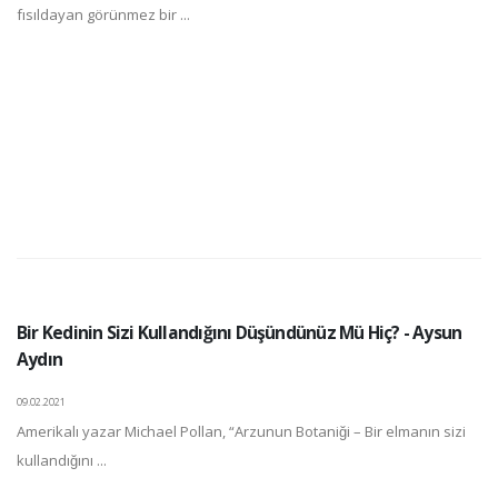
fısıldayan görünmez bir ...
Bir Kedinin Sizi Kullandığını Düşündünüz Mü Hiç? - Aysun
Aydın
09.02.2021
Amerikalı yazar Michael Pollan, “Arzunun Botaniği – Bir elmanın sizi
kullandığını ...