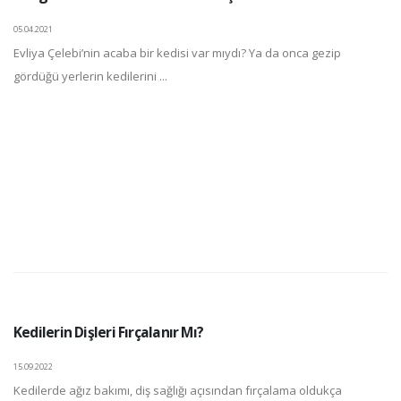
05.04.2021
Evliya Çelebi’nin acaba bir kedisi var mıydı? Ya da onca gezip
gördüğü yerlerin kedilerini ...
Kedilerin Dişleri Fırçalanır Mı?
15.09.2022
Kedilerde ağız bakımı, diş sağlığı açısından fırçalama oldukça