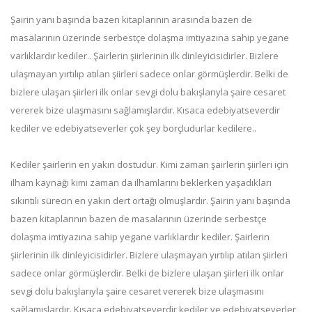
Şairin yanı başında bazen kitaplarının arasında bazen de
masalarının üzerinde serbestçe dolaşma imtiyazına sahip yegane
varlıklardır kediler.. Şairlerin şiirlerinin ilk dinleyicisidirler. Bizlere
ulaşmayan yırtılıp atılan şiirleri sadece onlar görmüşlerdir. Belki de
bizlere ulaşan şiirleri ilk onlar sevgi dolu bakışlarıyla şaire cesaret
vererek bize ulaşmasını sağlamışlardır. Kısaca edebiyatseverdir
kediler ve edebiyatseverler çok şey borçludurlar kedilere..
Kediler şairlerin en yakın dostudur. Kimi zaman şairlerin şiirleri için
ilham kaynağı kimi zaman da ilhamlarını beklerken yaşadıkları
sıkıntılı sürecin en yakın dert ortağı olmuşlardır. Şairin yanı başında
bazen kitaplarının bazen de masalarının üzerinde serbestçe
dolaşma imtiyazına sahip yegane varlıklardır kediler. Şairlerin
şiirlerinin ilk dinleyicisidirler. Bizlere ulaşmayan yırtılıp atılan şiirleri
sadece onlar görmüşlerdir. Belki de bizlere ulaşan şiirleri ilk onlar
sevgi dolu bakışlarıyla şaire cesaret vererek bize ulaşmasını
sağlamışlardır. Kısaca edebiyatseverdir kediler ve edebiyatseverler