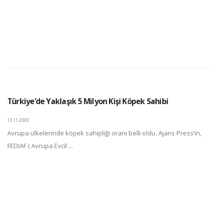
Türkiye’de Yaklaşık 5 Milyon Kişi Köpek Sahibi
12.11.2020
Avrupa ülkelerinde köpek sahipliği oranı belli oldu. Ajans Press’in,
FEDIAF ( Avrupa Evcil ...