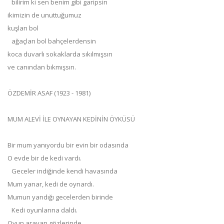
bilirim ki sen
benim gibi garipsin
ikimizin de unuttuğumuz
kuşları bol
ağaçları bol bahçelerdensin
koca duvarlı sokaklarda sıkılmışsın
ve canından bıkmışsın.
ÖZDEMİR ASAF (1923 - 1981)
MUM ALEVİ İLE OYNAYAN KEDİNİN ÖYKÜSÜ
Bir mum yanıyordu bir evin bir odasında
O evde bir de kedi vardı.
Geceler indiğinde kendi havasında
Mum yanar, kedi de oynardı.
Mumun yandığı gecelerden birinde
Kedi oyunlarına daldı.
Oyun arayan gözlerinde