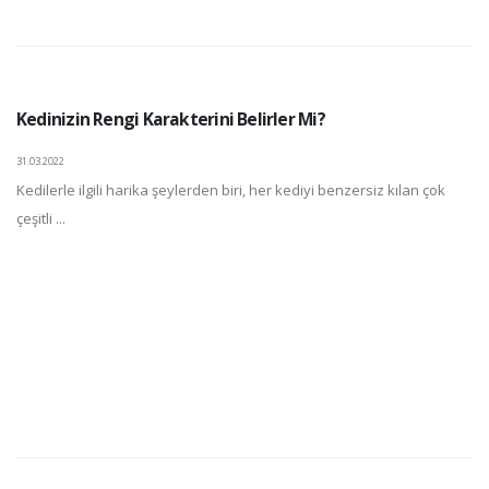
Kedinizin Rengi Karakterini Belirler Mi?
31.03.2022
Kedilerle ilgili harika şeylerden biri, her kediyi benzersiz kılan çok
çeşitli ...