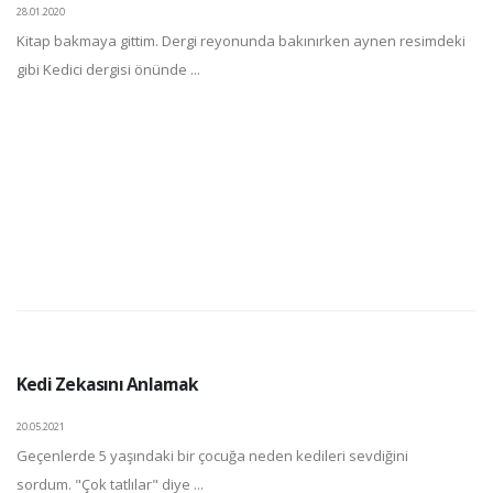
28.01.2020
Kitap bakmaya gittim. Dergi reyonunda bakınırken aynen resimdeki
gibi Kedici dergisi önünde ...
Kedi Zekasını Anlamak
20.05.2021
Geçenlerde 5 yaşındaki bir çocuğa neden kedileri sevdiğini
sordum. "Çok tatlılar" diye ...