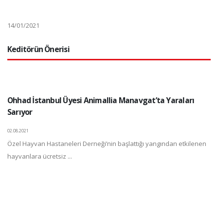
14/01/2021
Keditörün Önerisi
Ohhad İstanbul Üyesi Animallia Manavgat’ta Yaraları
Sarıyor
02.08.2021
Özel Hayvan Hastaneleri Derneği’nin başlattığı yangından etkilenen
hayvanlara ücretsiz ...