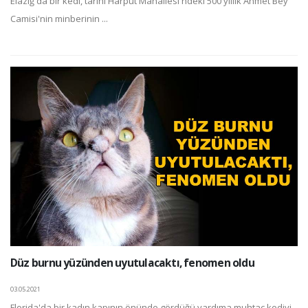
Elazığ'da bir kedi, tarihi Harput Mahallesi'ndeki 500 yıllık Ahmet Bey
Camisi'nin minberinin ...
Düz burnu yüzünden uyutulacaktı, fenomen oldu
03.05.2021
Florida'da bir kadın kapının önünde gördüğü yardıma muhtaç kediyi