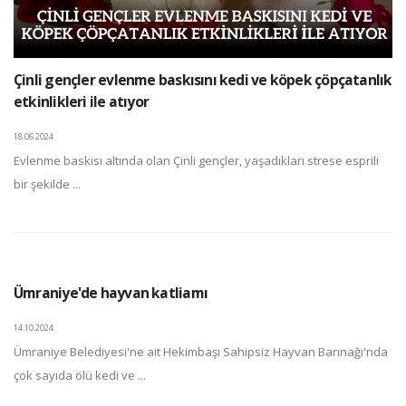
Çinli gençler evlenme baskısını kedi ve köpek çöpçatanlık
etkinlikleri ile atıyor
18.06.2024
Evlenme baskısı altında olan Çinli gençler, yaşadıkları strese esprili
bir şekilde ...
Ümraniye'de hayvan katliamı
14.10.2024
Ümraniye Belediyesi'ne ait Hekimbaşı Sahipsiz Hayvan Barınağı'nda
çok sayıda ölü kedi ve ...