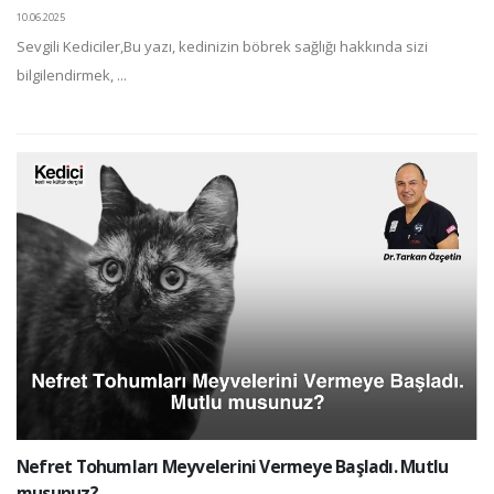
10.06.2025
Sevgili Kediciler,Bu yazı, kedinizin böbrek sağlığı hakkında sizi
bilgilendirmek, ...
Nefret Tohumları Meyvelerini Vermeye Başladı. Mutlu
musunuz?