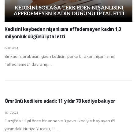
Kedisini kaybeden nişanlısını affedemeyen kadın 1,3
milyonluk düğünü iptal etti
04.06.2024
Bir kadın, arabasını çizen kedisini parka bırakan nişanlısının
"affedilemez" davranışı ...
Ömrünü kedilere adadı: 11 yıldır 70 kediye bakıyor
16.10.2024
Elazığ’da 11 yıl önce bir anne ve 3 yavru kediyle başlayan 65
yaşındaki Nuriye Yucasu, 11 ...