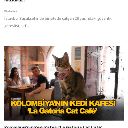
08.08.2025
İstanbul Başakşehir'de bir sitede çalışan 28 yaşındaki güvenlik
görevlisi, sırf ...
Kolombiya’nın Kedi Kafesi: ‘La Gatoría Cat Café’