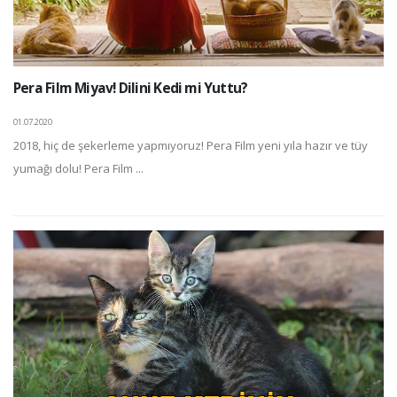
Pera Film Miyav! Dilini Kedi mi Yuttu?
01.07.2020
2018, hiç de şekerleme yapmıyoruz! Pera Film yeni yıla hazır ve tüy
yumağı dolu! Pera Film ...