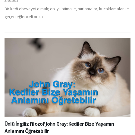
27.06.2023
Bir kedi ebeveyni olmak; en iyi ihtimalle, mırlamalar, kucaklamalar ile
geçen eğlenceli onca ...
Ünlü İngiliz Filozof John Gray: Kediler Bize Yaşamın
Anlamını Öğretebilir