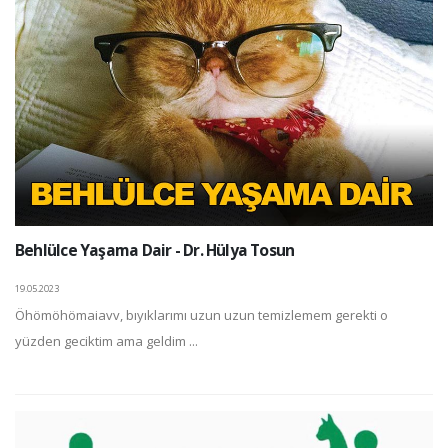
Behlülce Yaşama Dair - Dr. Hülya Tosun
19.05.2023
Öhömöhömaiavv, bıyıklarımı uzun uzun temizlemem gerekti o
yüzden geciktim ama geldim ...