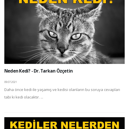
Neden Kedi? - Dr. Tarkan Özçetin
09.07.2021
Daha önce kedi ile yaşamış ve kedisi olanların bu soruya cevapları
tabi ki kedi olacaktır. ...