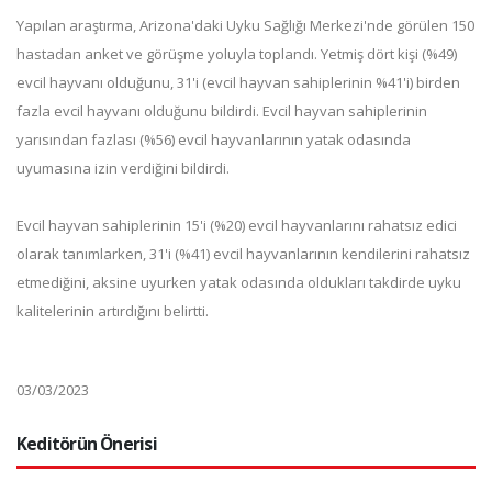
Yapılan araştırma, Arizona'daki Uyku Sağlığı Merkezi'nde görülen 150
hastadan anket ve görüşme yoluyla toplandı. Yetmiş dört kişi (%49)
evcil hayvanı olduğunu, 31'i (evcil hayvan sahiplerinin %41'i) birden
fazla evcil hayvanı olduğunu bildirdi. Evcil hayvan sahiplerinin
yarısından fazlası (%56) evcil hayvanlarının yatak odasında
uyumasına izin verdiğini bildirdi.
Evcil hayvan sahiplerinin 15'i (%20) evcil hayvanlarını rahatsız edici
olarak tanımlarken, 31'i (%41) evcil hayvanlarının kendilerini rahatsız
etmediğini, aksine uyurken yatak odasında oldukları takdirde uyku
kalitelerinin artırdığını belirtti.
03/03/2023
Keditörün Önerisi