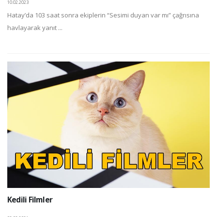
10.02.2023
Hatay’da 103 saat sonra ekiplerin “Sesimi duyan var mı” çağrısına
havlayarak yanıt ...
Kedili Filmler