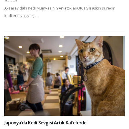
31.07.2026
Aksaray'daki Kedi Mumyasının AnlattıklarıOtuz yılı aşkın süredir
kedilerle yaşıyor, ...
Japonya’da Kedi Sevgisi Artık Kafelerde