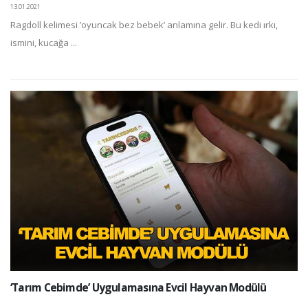
13.01.2021
Ragdoll kelimesi ’oyuncak bez bebek’ anlamına gelir. Bu kedi ırkı,
ismini, kucağa ...
‘Tarım Cebimde’ Uygulamasına Evcil Hayvan Modülü