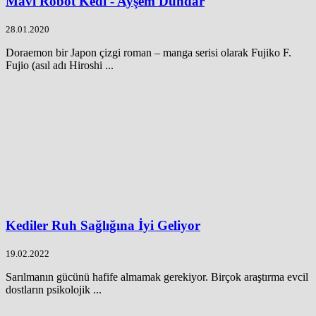
Mavi Robot Kedi - Ayşem Dündar
28.01.2020
Doraemon bir Japon çizgi roman – manga serisi olarak Fujiko F.
Fujio (asıl adı Hiroshi ...
Kediler Ruh Sağlığına İyi Geliyor
19.02.2022
Sarılmanın gücünü hafife almamak gerekiyor. Birçok araştırma evcil
dostların psikolojik ...