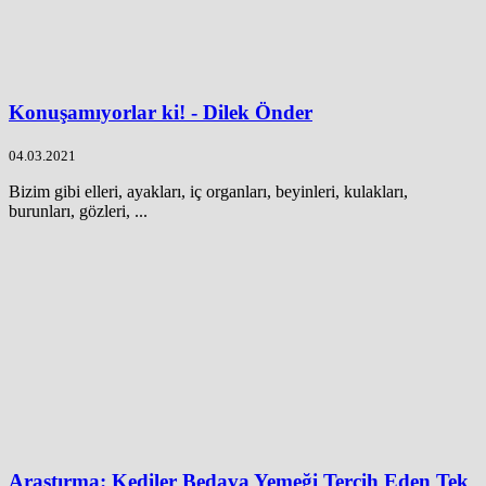
Konuşamıyorlar ki! - Dilek Önder
04.03.2021
Bizim gibi elleri, ayakları, iç organları, beyinleri, kulakları,
burunları, gözleri, ...
Araştırma: Kediler Bedava Yemeği Tercih Eden Tek