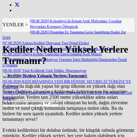
[08.08.2026] Kolombiya’da Empati Artık Müfredatta: Çocuklar
YENİLER >
Hayvanları Korumayı Öğrenecek
[08.08.2026] Dışarıdan Ev Yaşamına Geçiş Sandığımız Kadar Zor
Değil
[07.08.2026] Ankara Kedileri Dünyanın Yeni Dijital Elçileri
Kediler Neden Yüksek Yerlere
[07.08.2026] CIA’in Casus Kedileri ve Gizli Projelerin Paranoyak Altın Çağı
[07.08.2026] Dünya Kediler Günü'nün Adresi İstanbul Kedi Müzesi
Tırmanır?
[06.08.2026] Van İpekyolu Belediyesi Veteriner İşleri Müdürlüğü Ekiplerinden Örnek
Uygulama
[06.08.2026] Yaşlı Kedilerde Gizli Tehlike: Hipertansiyon
[05.08.2026] Bir Hayat Kurtarmak Bir Hayat Kurtarmaktır
[05.08.2026] KEDİ REFAHINDA YENİ BİR DÖNEM: SECURECAT TÜRKİYE’YE
Polonya'da dağcılık yapan bir grup ülkenin en yüksek dağı olan
GELİYOR
Tatras Dağı'nın zirvesine çıktıklarında beklenmeyen bir sürprizle
[04.08.2026] The Catographer Nils Jacobi : Dünyanın En Ünlü Kedi Fotoğrafçısı ile Özel
karşılaştılar. Yerden tam 2500 metre yükseklikte adeta onları
Röportaj
beklercesine oturmuş ve yabani olmayan bu kedi, dağın zirvesine
neden ve nasıl çıktığı konusunda tartışmaya neden oldu. Bu da
bizlere bir soru işareti uyandırdı. Kediler neden yüksek yerlere
tırmanmayı sever?
Evdeki kedilerinizi bir dolabın üstünde, bir kitaplık rafında görmeniz
mümkün. Kediler yüksek yerleri, her yere hakim olabilmek için