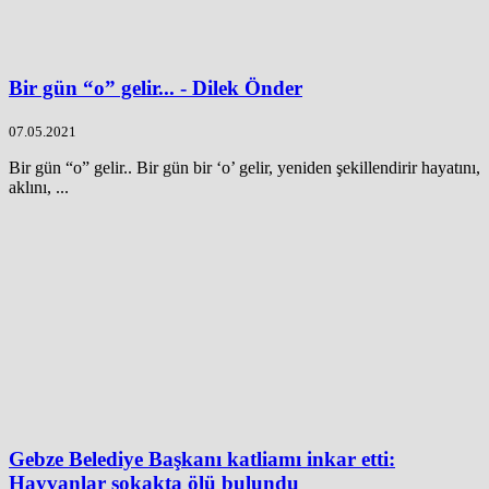
Bir gün “o” gelir... - Dilek Önder
07.05.2021
Bir gün “o” gelir.. Bir gün bir ‘o’ gelir, yeniden şekillendirir hayatını,
aklını, ...
Gebze Belediye Başkanı katliamı inkar etti:
Hayvanlar sokakta ölü bulundu