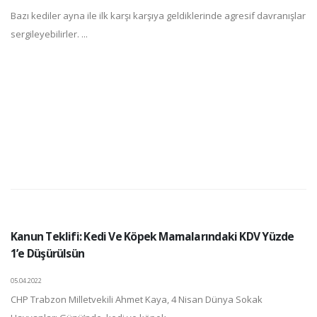
Bazı kediler ayna ile ilk karşı karşıya geldiklerinde agresif davranışlar
sergileyebilirler. ...
Kanun Teklifi: Kedi Ve Köpek Mamalarındaki KDV Yüzde
1’e Düşürülsün
05.04.2022
CHP Trabzon Milletvekili Ahmet Kaya, 4 Nisan Dünya Sokak