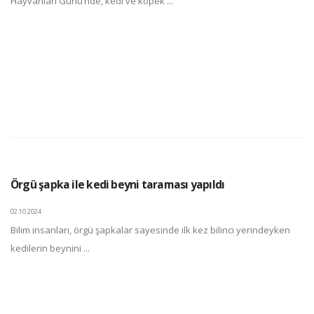
Hayvanları Günü’nde, kedi ve köpek ...
Örgü şapka ile kedi beyni taraması yapıldı
02.10.2024
Bilim insanları, örgü şapkalar sayesinde ilk kez bilinci yerindeyken
kedilerin beynini ...