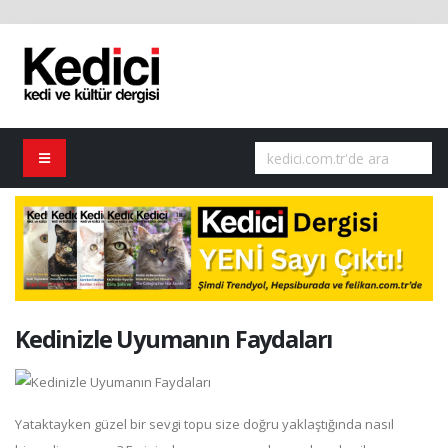
Kedinizle Uyumanın Faydaları
Yataktayken güzel bir sevgi topu size doğru yaklaştığında nasıl