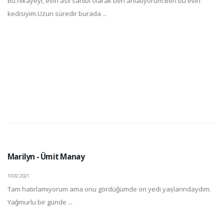
Bu hikayeyi, evin asıl sahibi olarak ben anlatıyorum.Ben bu evin
kedisiyim.Uzun süredir burada ...
Marilyn - Ümit Manay
10.02.2021
Tam hatırlamıyorum ama onu gördüğümde on yedi yașlarındaydım.
Yağmurlu bir günde ...