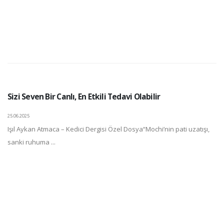
Sizi Seven Bir Canlı, En Etkili Tedavi Olabilir
25.06.2025
Işıl Aykan Atmaca – Kedici Dergisi Özel Dosya“Mochi’nin pati uzatışı,
sanki ruhuma ...