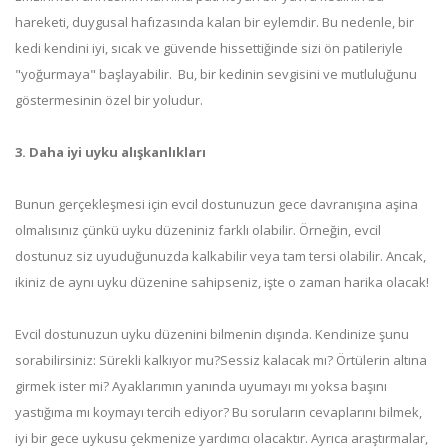
hareketi, duygusal hafızasında kalan bir eylemdir. Bu nedenle, bir
kedi kendini iyi, sıcak ve güvende hissettiğinde sizi ön patileriyle
"yoğurmaya" başlayabilir. Bu, bir kedinin sevgisini ve mutluluğunu
göstermesinin özel bir yoludur.
3. Daha iyi uyku alışkanlıkları
Bunun gerçekleşmesi için evcil dostunuzun gece davranışına aşina
olmalısınız çünkü uyku düzeniniz farklı olabilir. Örneğin, evcil
dostunuz siz uyuduğunuzda kalkabilir veya tam tersi olabilir. Ancak,
ikiniz de aynı uyku düzenine sahipseniz, işte o zaman harika olacak!
Evcil dostunuzun uyku düzenini bilmenin dışında. Kendinize şunu
sorabilirsiniz: Sürekli kalkıyor mu?Sessiz kalacak mı? Örtülerin altına
girmek ister mi? Ayaklarımın yanında uyumayı mı yoksa başını
yastığıma mı koymayı tercih ediyor? Bu soruların cevaplarını bilmek,
iyi bir gece uykusu çekmenize yardımcı olacaktır. Ayrıca araştırmalar,