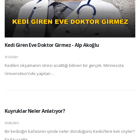
Kedi Giren Eve Doktor Girmez - Alp Akoğlu
31.03.2021
Kedileri okşamanın stresi azalttığı bilinen bir gerçek. Minnesota
Üniversitesi'nde yapılan ...
Kuyruklar Neler Anlatıyor?
20.06.2023
Bir kediciğin kafasının içinde neler döndüğünü Kedici’lere kim söyler?
Fazla uzağa ...