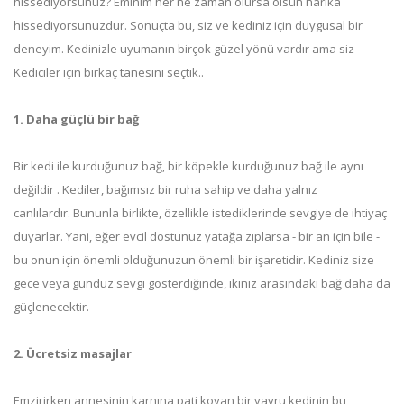
hissediyorsunuz? Eminim her ne zaman olursa olsun harika
hissediyorsunuzdur. Sonuçta bu, siz ve kediniz için duygusal bir
deneyim. Kedinizle uyumanın birçok güzel yönü vardır ama siz
Kediciler için birkaç tanesini seçtik..
1. Daha güçlü bir bağ
Bir kedi ile kurduğunuz bağ, bir köpekle kurduğunuz bağ ile aynı
değildir . Kediler, bağımsız bir ruha sahip ve daha yalnız
canlılardır. Bununla birlikte, özellikle istediklerinde sevgiye de ihtiyaç
duyarlar. Yani, eğer evcil dostunuz yatağa zıplarsa - bir an için bile -
bu onun için önemli olduğunuzun önemli bir işaretidir. Kediniz size
gece veya gündüz sevgi gösterdiğinde, ikiniz arasındaki bağ daha da
güçlenecektir.
2. Ücretsiz masajlar
Emzirirken annesinin karnına pati koyan bir yavru kedinin bu