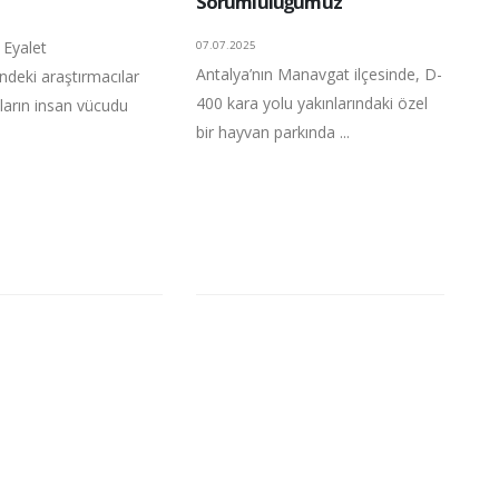
Sorumluluğumuz
Eyalet
07.07.2025
Antalya’nın Manavgat ilçesinde, D-
'ndeki araştırmacılar
400 kara yolu yakınlarındaki özel
ların insan vücudu
bir hayvan parkında ...