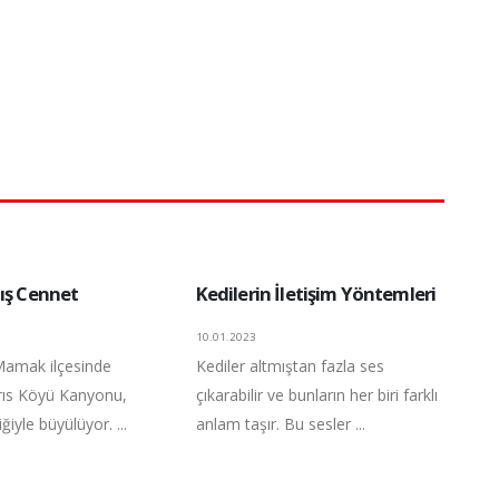
mış Cennet
Kedilerin İletişim Yöntemleri
10.01.2023
Mamak ilçesinde
Kediler altmıştan fazla ses
rıs Köyü Kanyonu,
çıkarabilir ve bunların her biri farklı
ğiyle büyülüyor. ...
anlam taşır. Bu sesler ...