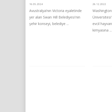
16.05.2024
26.12.2022
Avustralya’nın Victoria eyaletinde
Washington 
yer alan Swan Hill Belediyesi'nin
Üniversitesi
şehir konseyi, belediye ...
evcil hayvan
kimyasına ...