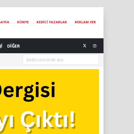
SAYFA
KÜNYE
KEDİCİ YAZARLAR
REKLAM VER
Jİ
DİĞER