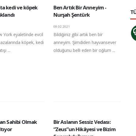
ta kedi ve köpek
Ben Artık Bir Anneyim -
TÜ
aklandı
Nurşah Şentürk
09.02.2021
 York eyaletinde evcil
Bildiğiniz gibi artık ben bir
zalarında köpek, kedi
anneyim. Şimdiden hayvansever
ışı ...
olduğunu belli eden bir oğlum ...
van Sahibi Olmak
Bir Aslanın Sessiz Vedası:
ltıyor
“Zeus”un Hikâyesi ve Bizim