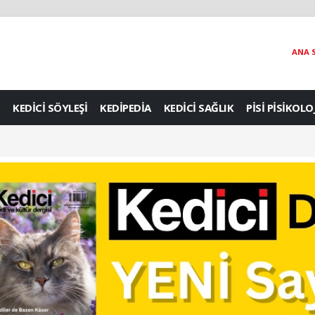
ANA 
KEDİCİ SÖYLEŞİ
KEDİPEDİA
KEDİCİ SAĞLIK
PİSİ PİSİKOLO