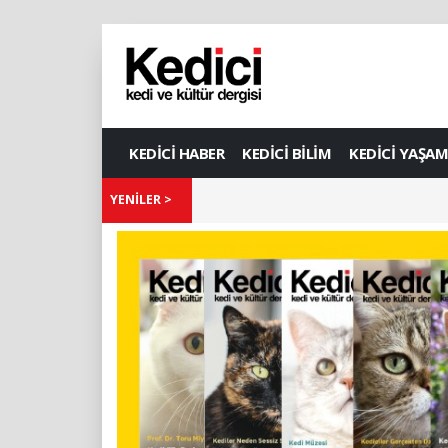
KEDİCİ HABER
KEDİCİ BİLİM
KEDİCİ YAŞAM
YENİLER >