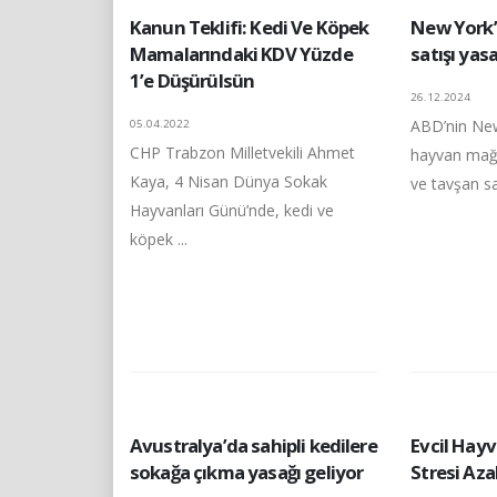
Kanun Teklifi: Kedi Ve Köpek
New York’
Mamalarındaki KDV Yüzde
satışı yas
1’e Düşürülsün
26.12.2024
ABD’nin New
05.04.2022
CHP Trabzon Milletvekili Ahmet
hayvan mağa
Kaya, 4 Nisan Dünya Sokak
ve tavşan sat
Hayvanları Günü’nde, kedi ve
köpek ...
Avustralya’da sahipli kedilere
Evcil Hay
sokağa çıkma yasağı geliyor
Stresi Aza