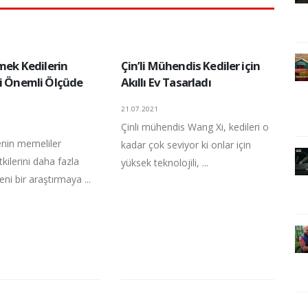
rmek Kedilerin
Çin’li Mühendis Kediler için
ni Önemli Ölçüde
Akıllı Ev Tasarladı
21.07.2021
Çinli mühendis Wang Xi, kedileri o
enin memeliler
kadar çok seviyor ki onlar için
tkilerini daha fazla
yüksek teknolojili, ...
eni bir araştırmaya ...