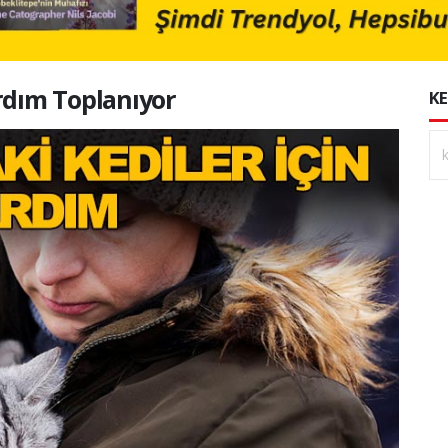
rdım Toplanıyor
KE