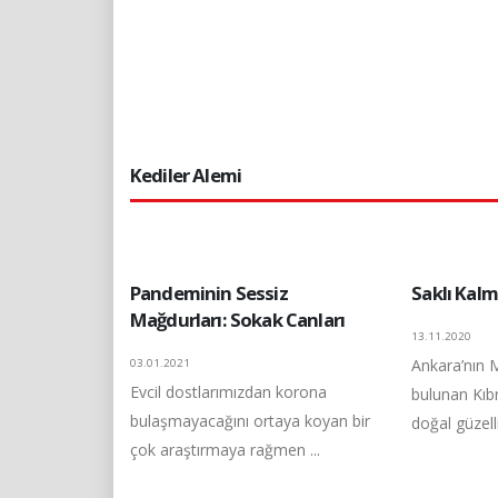
Kediler Alemi
Pandeminin Sessiz
Saklı Kal
Mağdurları: Sokak Canları
13.11.2020
Ankara’nın 
03.01.2021
Evcil dostlarımızdan korona
bulunan Kıb
bulaşmayacağını ortaya koyan bir
doğal güzelli
çok araştırmaya rağmen ...