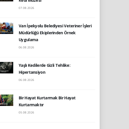
Kedi Müzesi
07.08.2026
Van İpekyolu Belediyesi Veteriner İşleri
Müdürlüğü Ekiplerinden Örnek
Uygulama
06.08.2026
Yaşlı Kedilerde Gizli Tehlike:
Hipertansiyon
06.08.2026
Bir Hayat Kurtarmak Bir Hayat
Kurtarmaktır
05.08.2026